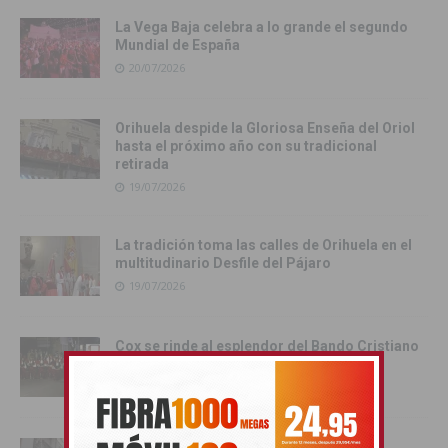
La Vega Baja celebra a lo grande el segundo
Mundial de España
20/07/2026
Orihuela despide la Gloriosa Enseña del Oriol
hasta el próximo año con su tradicional
retirada
19/07/2026
La tradición toma las calles de Orihuela en el
multitudinario Desfile del Pájaro
19/07/2026
Cox se rinde al esplendor del Bando Cristiano
18/07/2026
Orihuela inicia los actos oficiales de sus