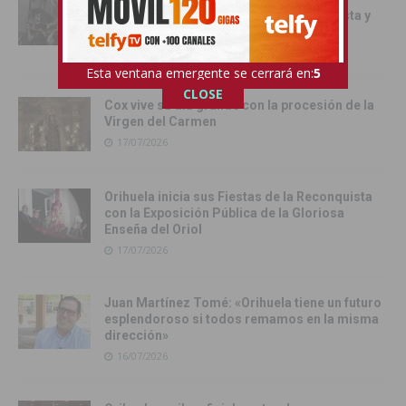
Fiestas con el traslado de las Santas Justa y
Rufina
18/07/2026
Esta ventana emergente se cerrará en:
4
CLOSE
Cox vive su día grande con la procesión de la
Virgen del Carmen
17/07/2026
Orihuela inicia sus Fiestas de la Reconquista
con la Exposición Pública de la Gloriosa
Enseña del Oriol
17/07/2026
Juan Martínez Tomé: «Orihuela tiene un futuro
esplendoroso si todos remamos en la misma
dirección»
16/07/2026