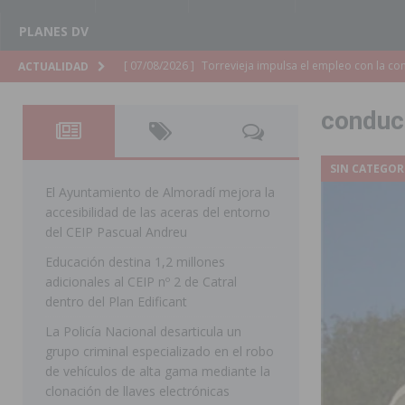
PLANES DV
[ 07/08/2026 ]
Raiguero de Bonanza alerta del riesgo 
ACTUALIDAD
ORIHUELA
conduc
[ 07/08/2026 ]
La Generalitat impulsa el desdoblamien
[ 07/08/2026 ]
Benferri ya se prepara para dar comien
SIN CATEGOR
[ 07/08/2026 ]
Bigastro se viste de gala para la coron
El Ayuntamiento de Almoradí mejora la
accesibilidad de las aceras del entorno
[ 07/08/2026 ]
Rojales clausura con éxito las Fiestas
del CEIP Pascual Andreu
[ 06/08/2026 ]
Redován presenta la programación de su
Educación destina 1,2 millones
adicionales al CEIP nº 2 de Catral
Arcángel
REDOVÁN
dentro del Plan Edificant
[ 06/08/2026 ]
El PSOE denuncia una nueva prórroga de
La Policía Nacional desarticula un
[ 06/08/2026 ]
La Diputación destina dos millones de e
grupo criminal especializado en el robo
de vehículos de alta gama mediante la
ellos varios de la Vega Baja
COMARCA
clonación de llaves electrónicas
[ 06/08/2026 ]
Vegavacaciones 2026 amplía su program