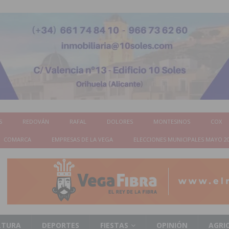
S
REDOVÁN
RAFAL
DOLORES
MONTESINOS
COX
COMARCA
EMPRESAS DE LA VEGA
ELECCIONES MUNICIPALES MAYO 2
LTURA
DEPORTES
FIESTAS
OPINIÓN
AGRI