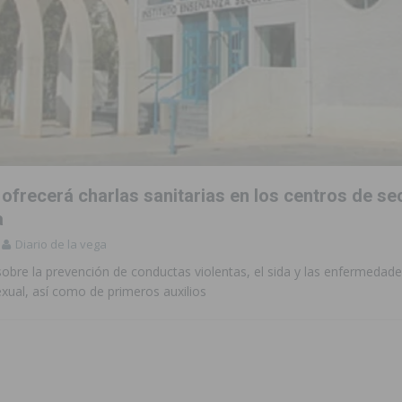
s de 737.000 euros en Pilar de la Horadada
PILAR DE LA HORADADA
iones para el Concurso-Desfile de Disfraces y Carrozas de las Fiestas
accesibilidad de las aceras del entorno del CEIP Pascual Andreu
ofrecerá charlas sanitarias en los centros de se
es al CEIP nº 2 de Catral dentro del Plan Edificant
COMARCA
a
o criminal especializado en el robo de vehículos de alta gama mediante la
Diario de la vega
obre la prevención de conductas violentas, el sida y las enfermedad
xual, así como de primeros auxilios
ontratación de 55 personas desempleadas a través de seis programas