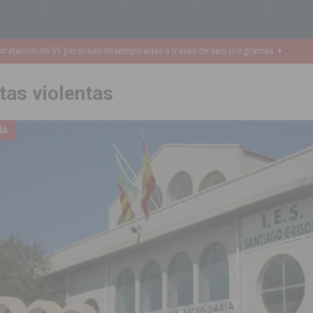
de incendios e inundaciones por el estado de sus barrancos
tas violentas
to de la CV-95, clave para Torrevieja
TORREVIEJA
zo a sus Fiestas 2026
COMARCA
ÍA
ación de la Corte 2026
BIGASTRO
 de las Urbanizaciones de Ciudad Quesada 2026
ROJALES
s Fiestas Patronales en honor a la Virgen de la Salud y San Miguel
 la ORA en Orihuela ‘sin mejoras ni bonificaciones’
ORIHUELA
uros a la prevención de incendios en los municipios alicantinos, entre
ación con actividades abiertas a la comunidad en San Miguel de Salinas