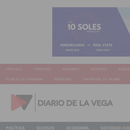
ORIHUELA
TORREVIEJA
ALMORADÍ
BIGASTRO
ROJALE
PILAR DE LA HORADADA
BENEJUZAR
SAN MIGUEL DE SALINAS
POLÍTICA
SUCESOS
ECONOMÍA
SOCIEDAD-CU