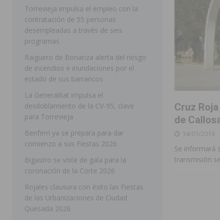
Torrevieja impulsa el empleo con la
SAN MIGUEL DE SALINAS
contratación de 55 personas
desempleadas a través de seis
[ 06/08/2026 ]
La Diputación de Alicante inyectará má
programas
[ 06/08/2026 ]
San Miguel de Salinas abre las inscripc
Raiguero de Bonanza alerta del riesgo
Patronales 2026
SAN MIGUEL DE SALINAS
de incendios e inundaciones por el
estado de sus barrancos
[ 07/08/2026 ]
El Ayuntamiento de Almoradí mejora la 
La Generalitat impulsa el
ALMORADÍ
desdoblamiento de la CV-95, clave
Cruz Roja 
para Torrevieja
[ 07/08/2026 ]
Educación destina 1,2 millones adicional
de Callos
Benferri ya se prepara para dar
[ 07/08/2026 ]
La Policía Nacional desarticula un grup
14/01/2014
comienzo a sus Fiestas 2026
Se informará s
clonación de llaves electrónicas
ORIHUELA
transmisión se
Bigastro se viste de gala para la
[ 07/08/2026 ]
Torrevieja impulsa el empleo con la c
coronación de la Corte 2026
TORREVIEJA
Rojales clausura con éxito las Fiestas
de las Urbanizaciones de Ciudad
Quesada 2026