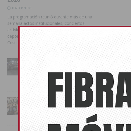
03/08/2026
La programación reunió durante más de una
semana actos institucionales, conciertos,
actividades familiares, competiciones
deportivas y las celebraciones de Moros y
Cristianos
La Entrada Cristiana llena de
esplendor las calles de
Almoradí en una multitudinaria
jornada festera
02/08/2026
La magia de la Entrada Mora
conquista las calles de
Almoradí
01/08/2026