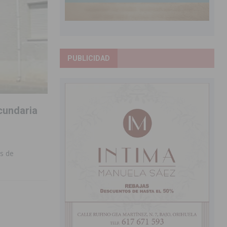
PUBLICIDAD
cundaria
es de