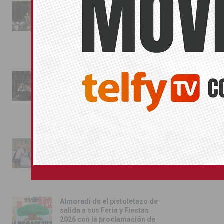
La fiesta se adueña de
Almoradí con la presentación
de los cargos festeros y la
toma del castillo
31/07/2026
Pilar de la Horadada
conmemora con emoción el
40º aniversario de su
independencia como municipio
31/07/2026
Almoradí presume de raíces
con el desfile del Bando
Huertano
26/07/2026
Almoradí da el pistoletazo de
salida a sus Feria y Fiestas
2026 con la proclamación de