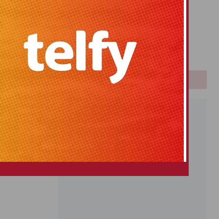
Primitiva
El Gordo
Euromillones
Loteria
Once
PUBLICIDAD