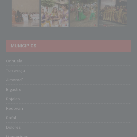
MUNICIPIOS
Orihuela
Torrevieja
Almoradí
Bigastro
Rojales
Redován
Rafal
Dolores
Montesinos