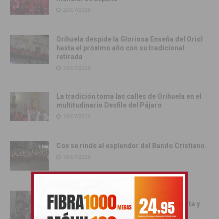
20/07/2026
Orihuela despide la Gloriosa Enseña del Oriol
hasta el próximo año con su tradicional
retirada
19/07/2026
La tradición toma las calles de Orihuela en el
multitudinario Desfile del Pájaro
19/07/2026
Cox se rinde al esplendor del Bando Cristiano
18/07/2026
Orihuela inicia los actos oficiales de sus
Fiestas con el traslado de las Santas Justa y
Rufina