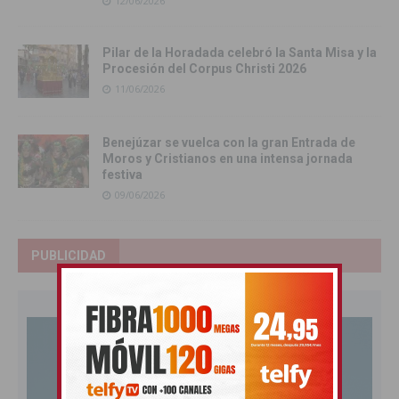
12/06/2026
Pilar de la Horadada celebró la Santa Misa y la
Procesión del Corpus Christi 2026
11/06/2026
Benejúzar se vuelca con la gran Entrada de
Moros y Cristianos en una intensa jornada
festiva
09/06/2026
PUBLICIDAD