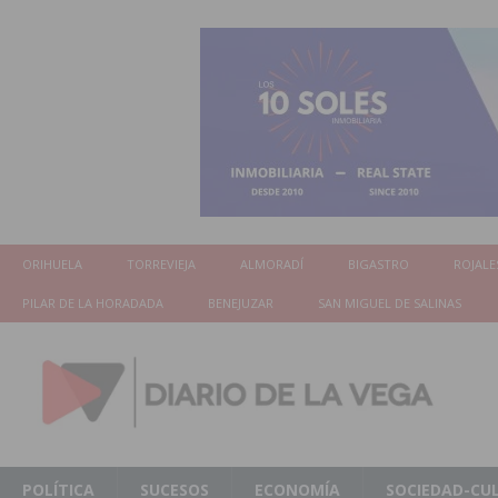
ORIHUELA
TORREVIEJA
ALMORADÍ
BIGASTRO
ROJALE
PILAR DE LA HORADADA
BENEJUZAR
SAN MIGUEL DE SALINAS
POLÍTICA
SUCESOS
ECONOMÍA
SOCIEDAD-CU