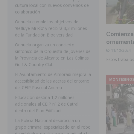
cultura local con nuevos convenios de
ORIHUELA
colaboración
[ 07/08/2026 ]
La Generalitat impulsa el desdoblamien
Orihuela cumple los objetivos de
‘Refluye Mi Río’ y recibirá 3,3 millones
[ 07/08/2026 ]
Benferri ya se prepara para dar comien
Comienzan
de la Fundación Biodiversidad
[ 07/08/2026 ]
Bigastro se viste de gala para la coron
ornamental
Orihuela organiza un concierto
11/10/2024
[ 07/08/2026 ]
Rojales clausura con éxito las Fiestas
sinfónico de la Orquesta de Jóvenes de
la Provincia de Alicante en Las Colinas
Estos trabajo
[ 08/08/2026 ]
Controlado un incendio en la cocina de
Golf & Country Club
SEGURA
El Ayuntamiento de Almoradí mejora la
MONTESINO
accesibilidad de las aceras del entorno
[ 08/08/2026 ]
Benferri da comienzo a sus fiestas con
del CEIP Pascual Andreu
[ 07/08/2026 ]
FEGADO 2026 cierra con un balance his
Educación destina 1,2 millones
DOLORES
adicionales al CEIP nº 2 de Catral
dentro del Plan Edificant
[ 07/08/2026 ]
Los Montesinos refuerza su apoyo a la 
La Policía Nacional desarticula un
grupo criminal especializado en el robo
de vehículos de alta gama mediante la