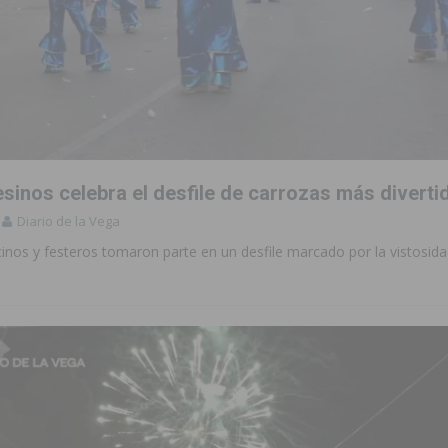
sinos celebra el desfile de carrozas más diverti
Diario de la Vega
inos y festeros tomaron parte en un desfile marcado por la vistosida