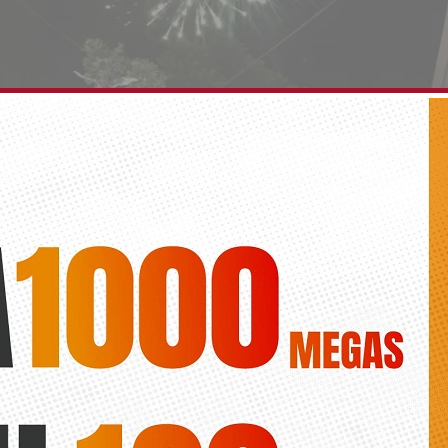
one el broche de oro a sus fiestas patronales con
 en honor a San Jerónimo
Roberto
cinos y feligreses acompañaron al patrón de Benferri en la magnáni