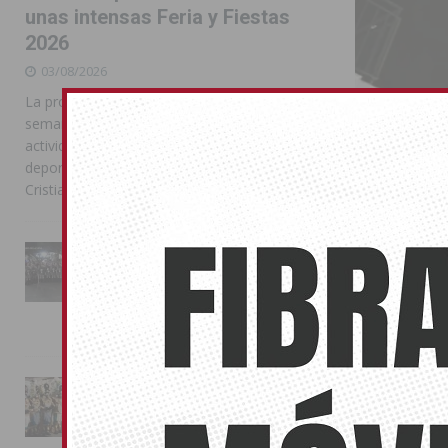
unas intensas Feria y Fiestas
2026
03/08/2026
La programación reunió durante más de una
semana actos institucionales, conciertos,
actividades familiares, competiciones
deportivas y las celebraciones de Moros y
Cristianos
La Entrada Cristiana llena de
Benferri p
esplendor las calles de
Almoradí en una multitudinaria
procesión
jornada festera
01/10/2024
02/08/2026
Cientos de ve
La magia de la Entrada Mora
conquista las calles de
Almoradí
01/08/2026