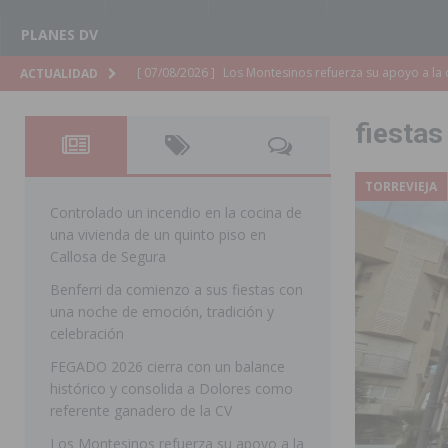
PLANES DV
[ 07/08/2026 ]
Orihuela cumple los objetivos de ‘Refluy
ACTUALIDAD
ORIHUELA
fiestas
[ 07/08/2026 ]
Orihuela organiza un concierto sinfónic
Golf & Country Club
ORIHUELA
TORREVIEJA
[ 07/08/2026 ]
El Ayuntamiento de Almoradí mejora la 
Controlado un incendio en la cocina de
una vivienda de un quinto piso en
ALMORADÍ
Callosa de Segura
[ 07/08/2026 ]
Educación destina 1,2 millones adicional
Benferri da comienzo a sus fiestas con
una noche de emoción, tradición y
[ 07/08/2026 ]
La Policía Nacional desarticula un grup
celebración
clonación de llaves electrónicas
ORIHUELA
FEGADO 2026 cierra con un balance
[ 07/08/2026 ]
Torrevieja impulsa el empleo con la c
histórico y consolida a Dolores como
referente ganadero de la CV
TORREVIEJA
Los Montesinos refuerza su apoyo a la
[ 07/08/2026 ]
Raiguero de Bonanza alerta del riesgo 