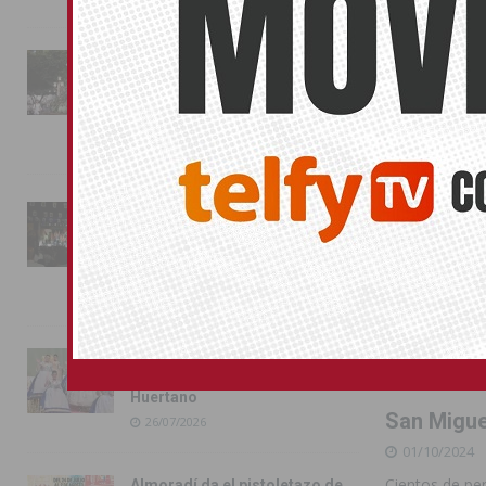
COMARCA
La fiesta se adueña de
Almoradí con la presentación
de los cargos festeros y la
toma del castillo
31/07/2026
Pilar de la Horadada
conmemora con emoción el
40º aniversario de su
independencia como municipio
31/07/2026
Almoradí presume de raíces
con el desfile del Bando
Huertano
San Miguel
26/07/2026
01/10/2024
Cientos de pe
Almoradí da el pistoletazo de