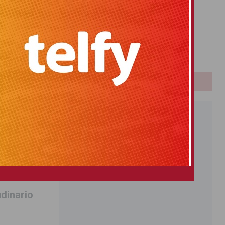
Primitiva
El Gordo
Euromillones
Loteria
Once
PUBLICIDAD
udinario