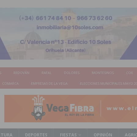
S
REDOVÁN
RAFAL
DOLORES
MONTESINOS
COX
COMARCA
EMPRESAS DE LA VEGA
ELECCIONES MUNICIPALES MAYO 2
LTURA
DEPORTES
FIESTAS
OPINIÓN
AGRI