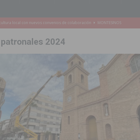
e Mi Río’ y recibirá 3,3 millones de la Fundación Biodiversidad
 patronales 2024
o de la Orquesta de Jóvenes de la Provincia de Alicante en Las Colinas
accesibilidad de las aceras del entorno del CEIP Pascual Andreu
es al CEIP nº 2 de Catral dentro del Plan Edificant
COMARCA
o criminal especializado en el robo de vehículos de alta gama mediante la
ontratación de 55 personas desempleadas a través de seis programas
de incendios e inundaciones por el estado de sus barrancos