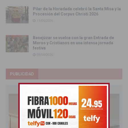
Pilar de la Horadada celebró la Santa Misa y la
Procesión del Corpus Christi 2026
11/06/2026
Benejúzar se vuelca con la gran Entrada de
Moros y Cristianos en una intensa jornada
festiva
09/06/2026
PUBLICIDAD