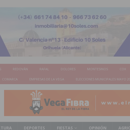
S
REDOVÁN
RAFAL
DOLORES
MONTESINOS
COX
COMARCA
EMPRESAS DE LA VEGA
ELECCIONES MUNICIPALES MAYO 2
LTURA
DEPORTES
FIESTAS
OPINIÓN
AGRI