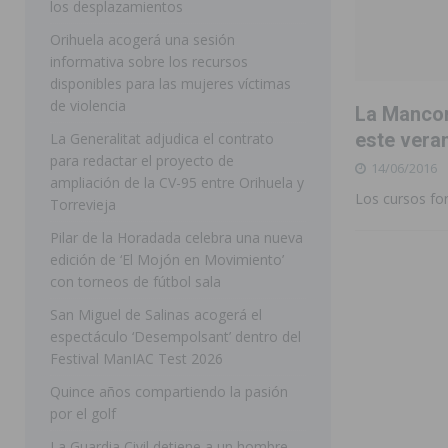
los desplazamientos
ROJALES
Orihuela acogerá una sesión
informativa sobre los recursos
[ 05/08/2026 ]
Bigastro celebra hoy el tercer día de v
disponibles para las mujeres víctimas
BIGASTRO
de violencia
La Mancom
[ 05/08/2026 ]
El pulso urbano de JC Reyes desembarca
este vera
La Generalitat adjudica el contrato
para redactar el proyecto de
14/06/2016
[ 04/08/2026 ]
Incendio de matorrales en Albatera mov
ampliación de la CV-95 entre Orihuela y
Los cursos fo
[ 04/08/2026 ]
Los Montesinos clausura con éxito el c
Torrevieja
Pilar de la Horadada celebra una nueva
Programa Integra
MONTESINOS
edición de ‘El Mojón en Movimiento’
[ 05/08/2026 ]
Orihuela ultima diferentes soluciones p
con torneos de fútbol sala
CEIP Virgen de la Puerta
ORIHUELA
San Miguel de Salinas acogerá el
espectáculo ‘Desempolsant’ dentro del
[ 05/08/2026 ]
Torrevieja presenta su programación d
Festival ManIAC Test 2026
[ 05/08/2026 ]
Sanidad Orihuela llama a observar el e
Quince años compartiendo la pasión
los desplazamientos
ORIHUELA
por el golf
[ 05/08/2026 ]
Orihuela acogerá una sesión informativ
La Guardia Civil detiene a un hombre