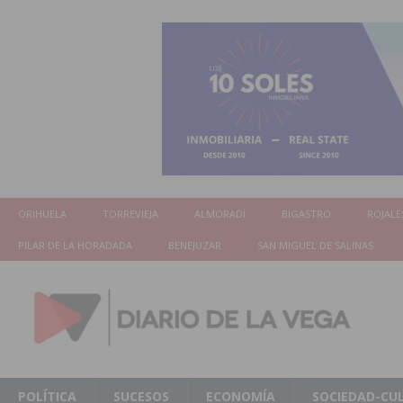
ORIHUELA
TORREVIEJA
ALMORADÍ
BIGASTRO
ROJALE
PILAR DE LA HORADADA
BENEJUZAR
SAN MIGUEL DE SALINAS
POLÍTICA
SUCESOS
ECONOMÍA
SOCIEDAD-CU