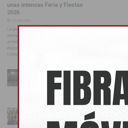
unas intensas Feria y Fiestas
2026
03/08/2026
La programación reunió durante más de una
semana actos institucionales, conciertos,
actividades familiares, competiciones
deportivas y las celebraciones de Moros y
Cristianos
La Entrada Cristiana llena de
esplendor las calles de
Almoradí en una multitudinaria
jornada festera
02/08/2026
La magia de la Entrada Mora
conquista las calles de
Almoradí
01/08/2026