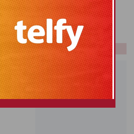
Primitiva
El Gordo
Euromillones
Loteria
Once
PUBLICIDAD