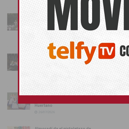
La fiesta se adueña de
Almoradí con la presentación
de los cargos festeros y la
toma del castillo
31/07/2026
Pilar de la Horadada
conmemora con emoción el
40º aniversario de su
independencia como municipio
31/07/2026
Almoradí presume de raíces
con el desfile del Bando
Huertano
26/07/2026
Almoradí da el pistoletazo de