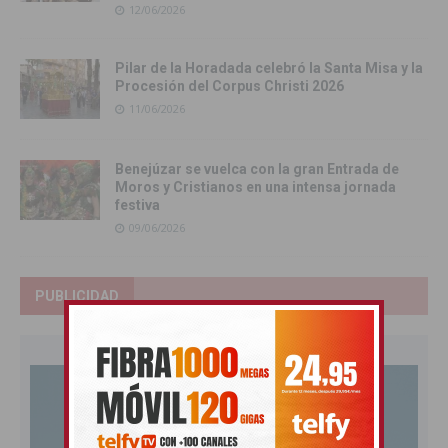
12/06/2026
Pilar de la Horadada celebró la Santa Misa y la
Procesión del Corpus Christi 2026
11/06/2026
Benejúzar se vuelca con la gran Entrada de
Moros y Cristianos en una intensa jornada
festiva
09/06/2026
PUBLICIDAD