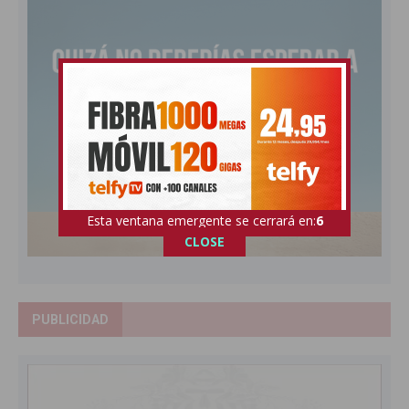
Esta ventana emergente se cerrará en:
5
CLOSE
PUBLICIDAD