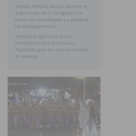
Sanidad Orihuela llama a observar el
[ 06/08/2026 ]
Benejúzar vive el verano con una progr
eclipse solar del 12 de agosto con
BENEJUZAR
protección homologada y a planificar
los desplazamientos
Orihuela acogerá una sesión
informativa sobre los recursos
disponibles para las mujeres víctimas
de violencia