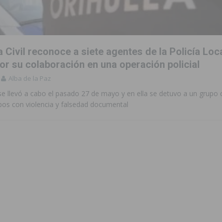
 edición de ‘El Mojón en Movimiento’ con torneos de fútbol sala
PILAR
táculo ‘Desempolsant’ dentro del Festival ManIAC Test 2026
SAN
 Civil reconoce a siete agentes de la Policía Loc
or su colaboración en una operación policial
Alba de la Paz
r el golf
ORIHUELA
e llevó a cabo el pasado 27 de mayo y en ella se detuvo a un grupo c
 Torrevieja tras ser sorprendido con un arma de fuego en la vía pública
bos con violencia y falsedad documental
iones para el Concurso-Desfile de Disfraces y Carrozas de las Fiestas
Montesinos abrirá en septiembre el último plazo de matriculación para el
s de las Fiestas Patronales de Pilar de la Horadada 2026
PILAR DE LA