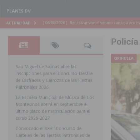
PLANES DV
[ 06/08/2026 ]
Orihuela continúa mejorando los parques
ACTUALIDAD
pedanías
ORIHUELA
Policía
[ 06/08/2026 ]
El PP de Guardamar lleva al Pleno dos
[ 05/08/2026 ]
Orihuela ultima diferentes soluciones p
ORIHUELA
CEIP Virgen de la Puerta
ORIHUELA
San Miguel de Salinas abre las
inscripciones para el Concurso-Desfile
[ 05/08/2026 ]
Torrevieja presenta su programación d
de Disfraces y Carrozas de las Fiestas
[ 05/08/2026 ]
Sanidad Orihuela llama a observar el e
Patronales 2026
La Escuela Municipal de Música de Los
los desplazamientos
ORIHUELA
Montesinos abrirá en septiembre el
[ 05/08/2026 ]
Orihuela acogerá una sesión informativ
último plazo de matriculación para el
curso 2026-2027
ORIHUELA
Convocado el XXVII Concurso de
[ 05/08/2026 ]
La Generalitat adjudica el contrato par
Carteles de las Fiestas Patronales de
Torrevieja
COMARCA