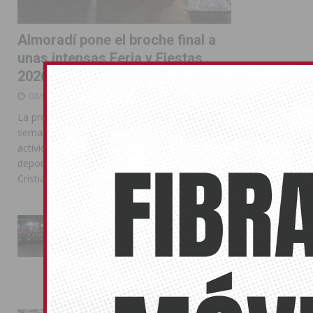
Almoradí pone el broche final a
unas intensas Feria y Fiestas
2026
03/08/2026
La programación reunió durante más de una
semana actos institucionales, conciertos,
actividades familiares, competiciones
deportivas y las celebraciones de Moros y
Cristianos
La Entrada Cristiana llena de
esplendor las calles de
Almoradí en una multitudinaria
jornada festera
02/08/2026