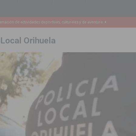
 infantiles del municipio con nuevas actuaciones en la costa y las
 Local Orihuela
 mociones para pedir responsabilidades y dimisiones
GUARDAMAR
ara garantizar la seguridad y la continuidad educativa del alumnado del
e finales de 2026 tras superar los 78.000 espectadores
TORREVIEJA
clipse solar del 12 de agosto con protección homologada y a planificar
a sobre los recursos disponibles para las mujeres víctimas de violencia
a redactar el proyecto de ampliación de la CV-95 entre Orihuela y