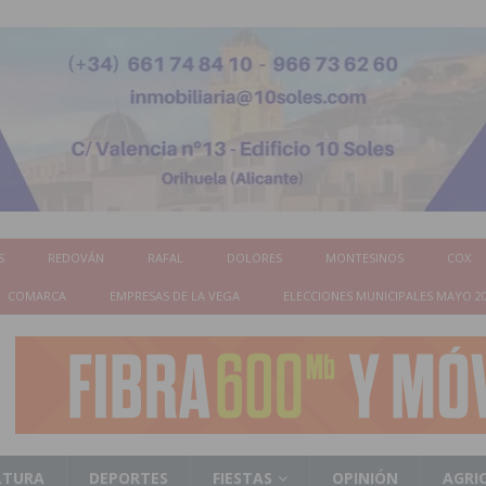
S
REDOVÁN
RAFAL
DOLORES
MONTESINOS
COX
COMARCA
EMPRESAS DE LA VEGA
ELECCIONES MUNICIPALES MAYO 2
LTURA
DEPORTES
FIESTAS
OPINIÓN
AGRI