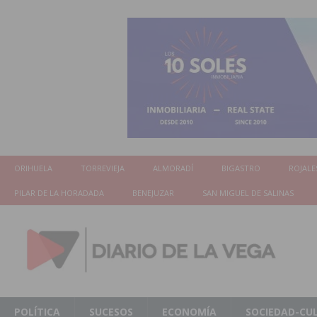
ORIHUELA
TORREVIEJA
ALMORADÍ
BIGASTRO
ROJALE
PILAR DE LA HORADADA
BENEJUZAR
SAN MIGUEL DE SALINAS
POLÍTICA
SUCESOS
ECONOMÍA
SOCIEDAD-CU