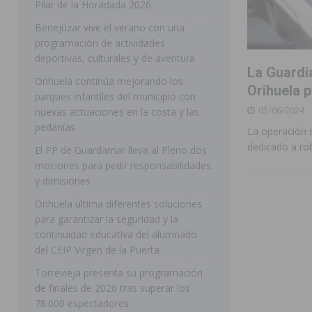
Pilar de la Horadada 2026
[ 05/08/2026 ]
Pilar de la Horadada celebra una nueva
Benejúzar vive el verano con una
programación de actividades
DE LA HORADADA
deportivas, culturales y de aventura
[ 05/08/2026 ]
San Miguel de Salinas acogerá el espec
La Guardia
Orihuela continúa mejorando los
Orihuela p
MIGUEL DE SALINAS
parques infantiles del municipio con
05/06/2024
nuevas actuaciones en la costa y las
[ 05/08/2026 ]
Quince años compartiendo la pasión po
pedanías
La operación s
[ 05/08/2026 ]
La Guardia Civil detiene a un hombre en
dedicado a ro
El PP de Guardamar lleva al Pleno dos
mociones para pedir responsabilidades
TORREVIEJA
y dimisiones
[ 06/08/2026 ]
San Miguel de Salinas abre las inscripc
Orihuela ultima diferentes soluciones
Patronales 2026
SAN MIGUEL DE SALINAS
para garantizar la seguridad y la
continuidad educativa del alumnado
[ 06/08/2026 ]
La Escuela Municipal de Música de Los 
del CEIP Virgen de la Puerta
curso 2026-2027
MONTESINOS
Torrevieja presenta su programación
[ 06/08/2026 ]
Convocado el XXVII Concurso de Cartele
de finales de 2026 tras superar los
78.000 espectadores
HORADADA