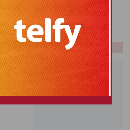
Primitiva
El Gordo
Euromillones
Loteria
Once
PUBLICIDAD