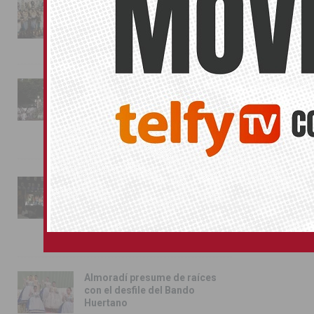
La magia de la Entrada Mora
conquista las calles de
Almoradí
01/08/2026
La fiesta se adueña de
Almoradí con la presentación
de los cargos festeros y la
toma del castillo
31/07/2026
Pilar de la Horadada
conmemora con emoción el
40º aniversario de su
independencia como municipio
31/07/2026
Almoradí presume de raíces
con el desfile del Bando
Huertano