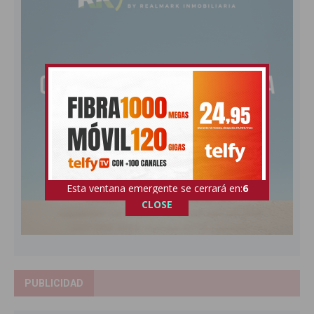
Esta ventana emergente se cerrará en:
5
CLOSE
PUBLICIDAD