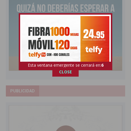
Esta ventana emergente se cerrará en:
5
CLOSE
PUBLICIDAD