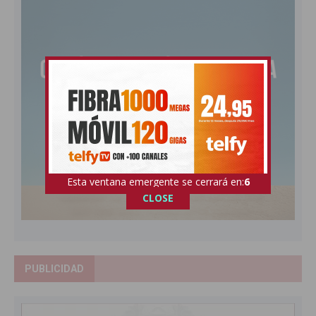
Esta ventana emergente se cerrará en:
5
CLOSE
PUBLICIDAD