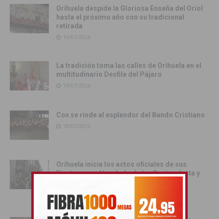
Orihuela despide la Gloriosa Enseña del Oriol
hasta el próximo año con su tradicional
retirada
19/07/2026
La tradición toma las calles de Orihuela en el
multitudinario Desfile del Pájaro
19/07/2026
Cox se rinde al esplendor del Bando Cristiano
18/07/2026
Orihuela inicia los actos oficiales de sus
Fiestas con el traslado de las Santas Justa y
Rufina
18/07/2026