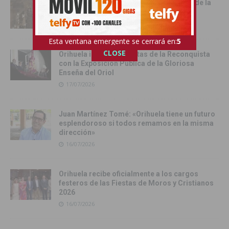
Cox vive su día grande con la procesión de la
Virgen del Carmen
17/07/2026
Esta ventana emergente se cerrará en:
4
CLOSE
Orihuela inicia sus Fiestas de la Reconquista
con la Exposición Pública de la Gloriosa
Enseña del Oriol
17/07/2026
Juan Martínez Tomé: «Orihuela tiene un futuro
esplendoroso si todos remamos en la misma
dirección»
16/07/2026
Orihuela recibe oficialmente a los cargos
festeros de las Fiestas de Moros y Cristianos
2026
16/07/2026