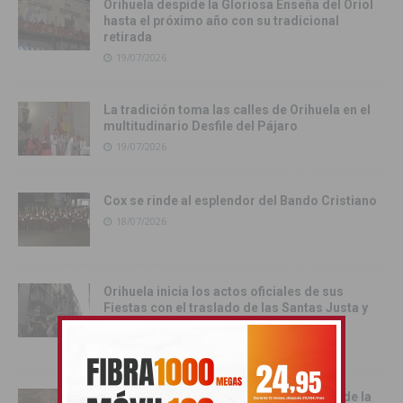
Orihuela despide la Gloriosa Enseña del Oriol
hasta el próximo año con su tradicional
retirada
19/07/2026
La tradición toma las calles de Orihuela en el
multitudinario Desfile del Pájaro
19/07/2026
Cox se rinde al esplendor del Bando Cristiano
18/07/2026
Orihuela inicia los actos oficiales de sus
Fiestas con el traslado de las Santas Justa y
Rufina
18/07/2026
Cox vive su día grande con la procesión de la