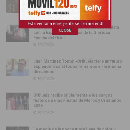
Virgen del Carmen
17/07/2026
Esta ventana emergente se cerrará en:
4
Orihuela inicia sus Fiestas de la Reconquista
CLOSE
con la Exposición Pública de la Gloriosa
Enseña del Oriol
17/07/2026
Juan Martínez Tomé: «Orihuela tiene un futuro
esplendoroso si todos remamos en la misma
dirección»
16/07/2026
Orihuela recibe oficialmente a los cargos
festeros de las Fiestas de Moros y Cristianos
2026
16/07/2026
La magia de la noche mora llena de color y