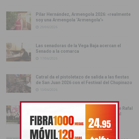
Pilar Hernández, Armengola 2026: «realmente
soy una Armengola ‘Armengola'»
29/06/2026
Las senadoras de la Vega Baja acercan el
Senado a la comarca
17/06/2026
Catral da el pistoletazo de salida a las fiestas
de San Juan 2026 con el Festival del Chupinazo
13/06/2026
Rafal celebra la tercera edición del Día de Rafal
con historia, cultura y convivencia vecinal
13/06/2026