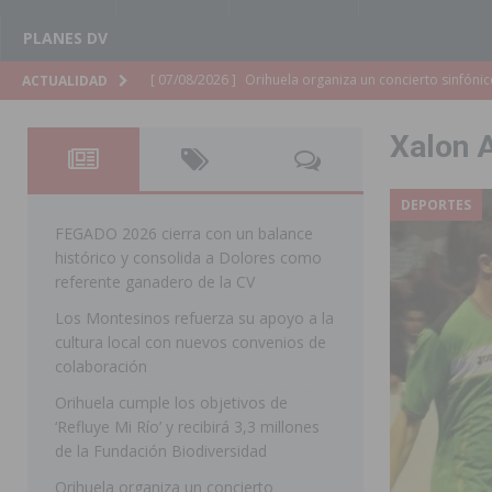
PLANES DV
[ 07/08/2026 ]
El Ayuntamiento de Almoradí mejora la 
ACTUALIDAD
ALMORADÍ
Xalon 
[ 07/08/2026 ]
Educación destina 1,2 millones adicional
[ 07/08/2026 ]
La Policía Nacional desarticula un grup
DEPORTES
clonación de llaves electrónicas
ORIHUELA
FEGADO 2026 cierra con un balance
histórico y consolida a Dolores como
[ 07/08/2026 ]
Torrevieja impulsa el empleo con la c
referente ganadero de la CV
TORREVIEJA
Los Montesinos refuerza su apoyo a la
cultura local con nuevos convenios de
[ 07/08/2026 ]
Raiguero de Bonanza alerta del riesgo 
colaboración
ORIHUELA
Orihuela cumple los objetivos de
[ 07/08/2026 ]
La Generalitat impulsa el desdoblamien
‘Refluye Mi Río’ y recibirá 3,3 millones
de la Fundación Biodiversidad
[ 07/08/2026 ]
Benferri ya se prepara para dar comien
Orihuela organiza un concierto
[ 07/08/2026 ]
Bigastro se viste de gala para la coron