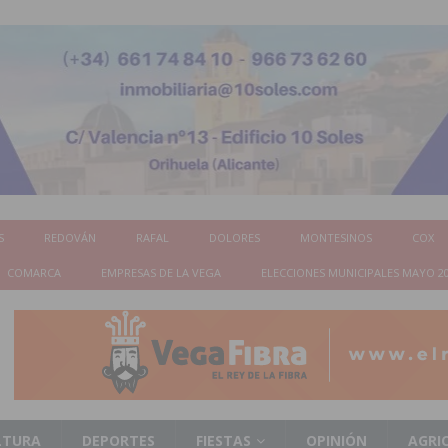
S
REDOVÁN
RAFAL
DOLORES
MONTESINOS
COX
COMARCA
EMPRESAS DE LA VEGA
ELECCIONES MUNICIPALES MAYO 2
LTURA
DEPORTES
FIESTAS
OPINIÓN
AGRI