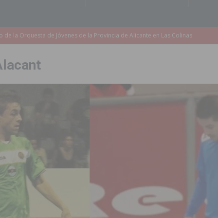
accesibilidad de las aceras del entorno del CEIP Pascual Andreu
Alacant
es al CEIP nº 2 de Catral dentro del Plan Edificant
COMARCA
o criminal especializado en el robo de vehículos de alta gama mediante la
ontratación de 55 personas desempleadas a través de seis programas
de incendios e inundaciones por el estado de sus barrancos
to de la CV-95, clave para Torrevieja
TORREVIEJA
zo a sus Fiestas 2026
COMARCA
ación de la Corte 2026
BIGASTRO