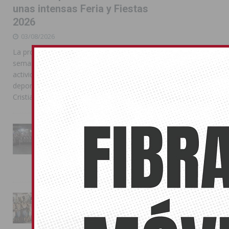
unas intensas Feria y Fiestas
2026
03/08/2026
La programación reunió durante más de una
semana actos institucionales, conciertos,
actividades familiares, competiciones
deportivas y las celebraciones de Moros y
Cristianos
La Entrada Cristiana llena de
esplendor las calles de
Almoradí en una multitudinaria
jornada festera
02/08/2026
La magia de la Entrada Mora
conquista las calles de
Almoradí
01/08/2026