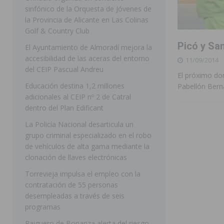
sinfónico de la Orquesta de Jóvenes de
[ 07/08/2026 ]
Rojales clausura con éxito las Fiestas
la Provincia de Alicante en Las Colinas
Golf & Country Club
[ 06/08/2026 ]
Redován presenta la programación de su
Picó y Sa
El Ayuntamiento de Almoradí mejora la
Arcángel
REDOVÁN
accesibilidad de las aceras del entorno
11/09/2014
[ 06/08/2026 ]
El PSOE denuncia una nueva prórroga de
del CEIP Pascual Andreu
El próximo do
[ 07/08/2026 ]
FEGADO 2026 cierra con un balance his
Educación destina 1,2 millones
Pabellón Bern
adicionales al CEIP nº 2 de Catral
DOLORES
dentro del Plan Edificant
[ 07/08/2026 ]
Los Montesinos refuerza su apoyo a la 
La Policía Nacional desarticula un
grupo criminal especializado en el robo
[ 07/08/2026 ]
Orihuela cumple los objetivos de ‘Refluy
de vehículos de alta gama mediante la
ORIHUELA
clonación de llaves electrónicas
[ 07/08/2026 ]
Orihuela organiza un concierto sinfónic
Torrevieja impulsa el empleo con la
contratación de 55 personas
Golf & Country Club
ORIHUELA
desempleadas a través de seis
programas
Raiguero de Bonanza alerta del riesgo