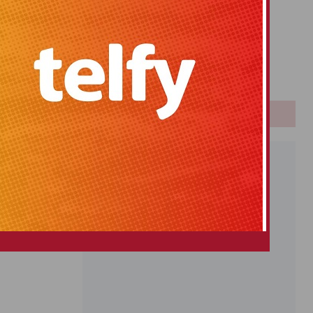
Primitiva
El Gordo
Euromillones
Loteria
Once
PUBLICIDAD