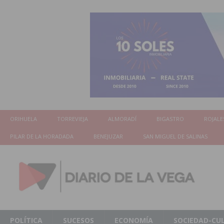
ORIHUELA
TORREVIEJA
ALMORADÍ
BIGASTRO
ROJALE
PILAR DE LA HORADADA
BENEJUZAR
SAN MIGUEL DE SALINAS
POLÍTICA
SUCESOS
ECONOMÍA
SOCIEDAD-CU