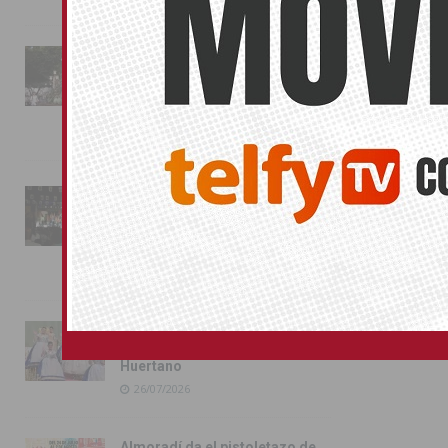
La fiesta se adueña de
Almoradí con la presentación
de los cargos festeros y la
toma del castillo
31/07/2026
Pilar de la Horadada
conmemora con emoción el
40º aniversario de su
independencia como municipio
31/07/2026
Almoradí presume de raíces
con el desfile del Bando
Huertano
26/07/2026
Almoradí da el pistoletazo de