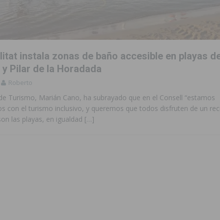
ara garantizar la seguridad y la continuidad educativa del alumnado del
e finales de 2026 tras superar los 78.000 espectadores
TORREVIEJA
itat instala zonas de baño accesible en playas d
clipse solar del 12 de agosto con protección homologada y a planificar
 y Pilar de la Horadada
Roberto
 de Turismo, Marián Cano, ha subrayado que en el Consell “estamos
a sobre los recursos disponibles para las mujeres víctimas de violencia
 con el turismo inclusivo, y queremos que todos disfruten de un rec
on las playas, en igualdad
[…]
s Fiestas Patronales en honor a la Virgen de la Salud y San Miguel
 la ORA en Orihuela ‘sin mejoras ni bonificaciones’
ORIHUELA
uros a la prevención de incendios en los municipios alicantinos, entre
ación con actividades abiertas a la comunidad en San Miguel de Salinas