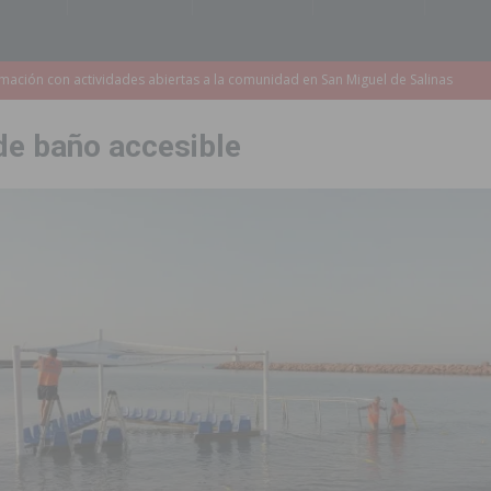
s de 737.000 euros en Pilar de la Horadada
PILAR DE LA HORADADA
iones para el Concurso-Desfile de Disfraces y Carrozas de las Fiestas
de baño accesible
Montesinos abrirá en septiembre el último plazo de matriculación para el
s de las Fiestas Patronales de Pilar de la Horadada 2026
PILAR DE LA
amación de actividades deportivas, culturales y de aventura
 infantiles del municipio con nuevas actuaciones en la costa y las
 mociones para pedir responsabilidades y dimisiones
GUARDAMAR