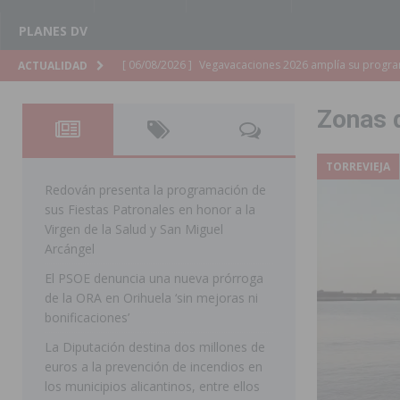
PLANES DV
[ 06/08/2026 ]
La Diputación de Alicante inyectará má
ACTUALIDAD
[ 06/08/2026 ]
San Miguel de Salinas abre las inscripc
Zonas 
Patronales 2026
SAN MIGUEL DE SALINAS
[ 06/08/2026 ]
La Escuela Municipal de Música de Los 
TORREVIEJA
curso 2026-2027
MONTESINOS
Redován presenta la programación de
sus Fiestas Patronales en honor a la
[ 06/08/2026 ]
Convocado el XXVII Concurso de Cartele
Virgen de la Salud y San Miguel
HORADADA
Arcángel
El PSOE denuncia una nueva prórroga
[ 06/08/2026 ]
Benejúzar vive el verano con una progr
de la ORA en Orihuela ‘sin mejoras ni
BENEJUZAR
bonificaciones’
[ 06/08/2026 ]
Orihuela continúa mejorando los parques
La Diputación destina dos millones de
euros a la prevención de incendios en
pedanías
ORIHUELA
los municipios alicantinos, entre ellos
[ 06/08/2026 ]
El PP de Guardamar lleva al Pleno dos