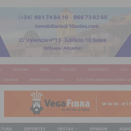
S
REDOVÁN
RAFAL
DOLORES
MONTESINOS
COX
COMARCA
EMPRESAS DE LA VEGA
ELECCIONES MUNICIPALES MAYO 2
LTURA
DEPORTES
FIESTAS
OPINIÓN
AGRI