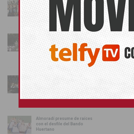
La magia de la Entrada Mora
conquista las calles de
Almoradí
01/08/2026
La fiesta se adueña de
Almoradí con la presentación
de los cargos festeros y la
toma del castillo
31/07/2026
Pilar de la Horadada
conmemora con emoción el
40º aniversario de su
independencia como municipio
31/07/2026
Almoradí presume de raíces
con el desfile del Bando
Huertano