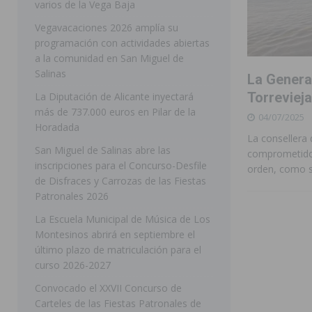
varios de la Vega Baja
[ 05/08/2026 ]
Orihuela ultima diferentes soluciones p
Vegavacaciones 2026 amplía su
programación con actividades abiertas
CEIP Virgen de la Puerta
ORIHUELA
a la comunidad en San Miguel de
[ 05/08/2026 ]
Torrevieja presenta su programación d
Salinas
La General
[ 05/08/2026 ]
Sanidad Orihuela llama a observar el e
Torrevieja
La Diputación de Alicante inyectará
más de 737.000 euros en Pilar de la
04/07/2025
los desplazamientos
ORIHUELA
Horadada
La consellera
[ 05/08/2026 ]
Orihuela acogerá una sesión informativ
San Miguel de Salinas abre las
comprometidos
inscripciones para el Concurso-Desfile
ORIHUELA
orden, como s
de Disfraces y Carrozas de las Fiestas
[ 06/08/2026 ]
Redován presenta la programación de su
Patronales 2026
Arcángel
REDOVÁN
La Escuela Municipal de Música de Los
Montesinos abrirá en septiembre el
[ 06/08/2026 ]
El PSOE denuncia una nueva prórroga de
último plazo de matriculación para el
[ 06/08/2026 ]
La Diputación destina dos millones de e
curso 2026-2027
ellos varios de la Vega Baja
COMARCA
Convocado el XXVII Concurso de
Carteles de las Fiestas Patronales de
[ 06/08/2026 ]
Vegavacaciones 2026 amplía su program