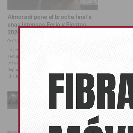
Almoradí pone el broche final a
unas intensas Feria y Fiestas
2026
03/08/2026
La programación reunió durante más de una
semana actos institucionales, conciertos,
actividades familiares, competiciones
deportivas y las celebraciones de Moros y
Cristianos
La Entrada Cristiana llena de
esplendor las calles de
Almoradí en una multitudinaria
jornada festera
02/08/2026