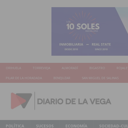
ORIHUELA
TORREVIEJA
ALMORADÍ
BIGASTRO
ROJALE
PILAR DE LA HORADADA
BENEJUZAR
SAN MIGUEL DE SALINAS
POLÍTICA
SUCESOS
ECONOMÍA
SOCIEDAD-CU