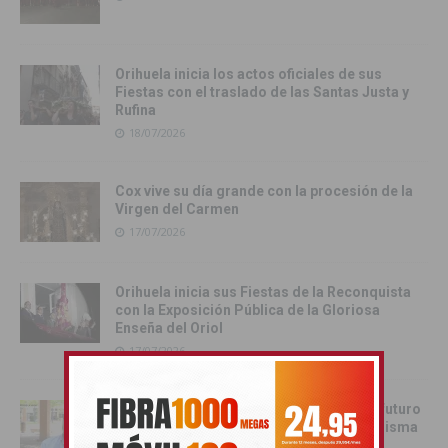
Orihuela inicia los actos oficiales de sus
Fiestas con el traslado de las Santas Justa y
Rufina
18/07/2026
Cox vive su día grande con la procesión de la
Virgen del Carmen
17/07/2026
Orihuela inicia sus Fiestas de la Reconquista
con la Exposición Pública de la Gloriosa
Enseña del Oriol
17/07/2026
Juan Martínez Tomé: «Orihuela tiene un futuro
esplendoroso si todos remamos en la misma
dirección»