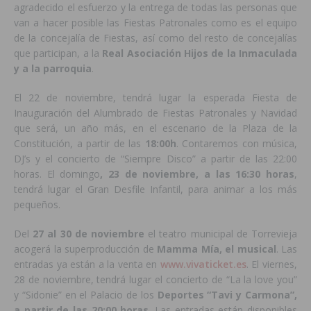
agradecido el esfuerzo y la entrega de todas las personas que
van a hacer posible las Fiestas Patronales como es el equipo
de la concejalía de Fiestas, así como del resto de concejalías
que participan, a la
Real Asociación Hijos de la Inmaculada
y a la parroquia
.
El 22 de noviembre, tendrá lugar la esperada Fiesta de
Inauguración del Alumbrado de Fiestas Patronales y Navidad
que será, un año más, en el escenario de la Plaza de la
Constitución, a partir de las
18:00h
. Contaremos con música,
DJ’s y el concierto de “Siempre Disco” a partir de las 22:00
horas. El domingo
, 23 de noviembre, a las 16:30 horas
,
tendrá lugar el Gran Desfile Infantil, para animar a los más
pequeños.
Del
27 al 30 de noviembre
el teatro municipal de Torrevieja
acogerá la superproducción de
Mamma Mía, el musical
. Las
entradas ya están a la venta en
www.vivaticket.es
. El viernes,
28 de noviembre, tendrá lugar el concierto de “La la love you”
y “Sidonie” en el Palacio de los
Deportes “Tavi y Carmona”,
a partir de las 20:00 horas
. Las entradas están disponibles