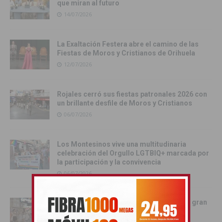
que miran al futuro
14/07/2026
La Exaltación Festera abre el camino de las
Fiestas de Moros y Cristianos de Orihuela
12/07/2026
Rojales cerró sus fiestas patronales 2026 con
un brillante desfile de Moros y Cristianos
06/07/2026
Los Montesinos vive una multitudinaria
celebración del Orgullo LGTBIQ+ marcada por
la participación y la convivencia
06/07/2026
Rojales vive una noche inolvidable con la gran
Charanga de sus fiestas patronales