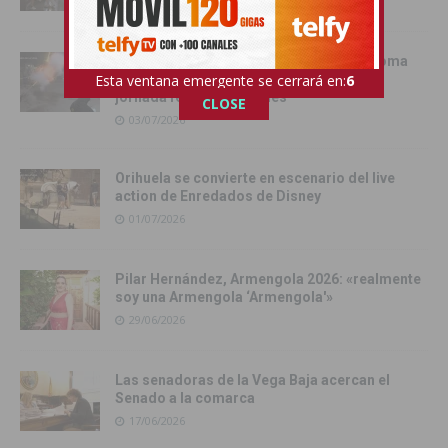
05/07/2026
La Batalla de la Pólvora, el pregón y la Toma
del Castillo protagonizaron una intensa
Esta ventana emergente se cerrará en:
4
jornada festiva en Rojales
CLOSE
03/07/2026
Orihuela se convierte en escenario del live
action de Enredados de Disney
01/07/2026
Pilar Hernández, Armengola 2026: «realmente
soy una Armengola ‘Armengola'»
29/06/2026
Las senadoras de la Vega Baja acercan el
Senado a la comarca
17/06/2026