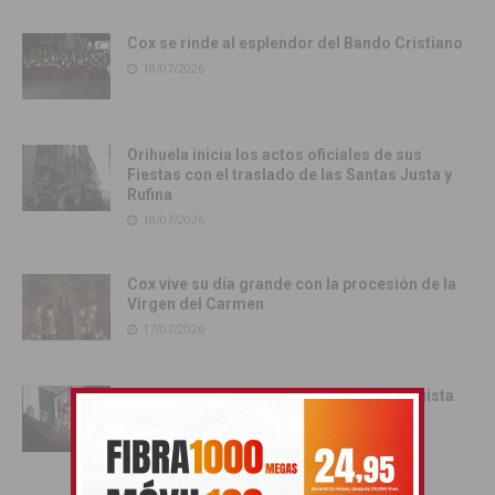
Cox se rinde al esplendor del Bando Cristiano
18/07/2026
Orihuela inicia los actos oficiales de sus
Fiestas con el traslado de las Santas Justa y
Rufina
18/07/2026
Cox vive su día grande con la procesión de la
Virgen del Carmen
17/07/2026
Orihuela inicia sus Fiestas de la Reconquista
con la Exposición Pública de la Gloriosa
Enseña del Oriol
17/07/2026