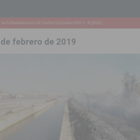
s Fiestas Patronales en honor a la Virgen de la Salud y San Miguel
 de febrero de 2019
 la ORA en Orihuela ‘sin mejoras ni bonificaciones’
ORIHUELA
uros a la prevención de incendios en los municipios alicantinos, entre
ación con actividades abiertas a la comunidad en San Miguel de Salinas
s de 737.000 euros en Pilar de la Horadada
PILAR DE LA HORADADA
iones para el Concurso-Desfile de Disfraces y Carrozas de las Fiestas
Montesinos abrirá en septiembre el último plazo de matriculación para el