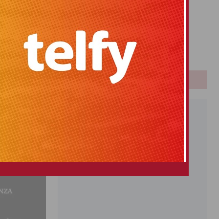
Primitiva
El Gordo
para hacerlos
Euromillones
Loteria
Once
PUBLICIDAD