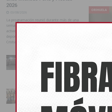
2026
ORIHUELA
03/08/2026
La programación reunió durante más de una
semana actos institucionales, conciertos,
actividades familiares, competiciones
deportivas y las celebraciones de Moros y
Cristianos
La Entrada Cristiana llena de
esplendor las calles de
Almoradí en una multitudinaria
jornada festera
02/08/2026
La magia de la Entrada Mora
conquista las calles de
Almoradí
‘Mercados
01/08/2026
los zocos