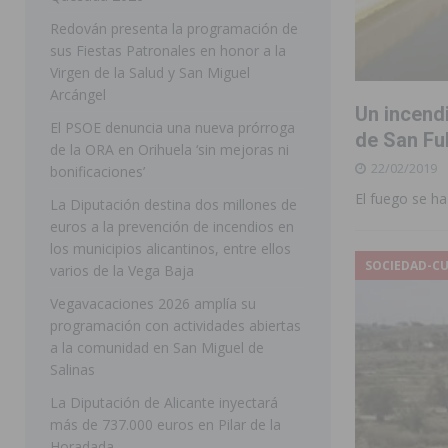
Redován presenta la programación de
[ 06/08/2026 ]
Convocado el XXVII Concurso de Cartele
sus Fiestas Patronales en honor a la
HORADADA
Virgen de la Salud y San Miguel
Arcángel
[ 06/08/2026 ]
Benejúzar vive el verano con una progr
Un incend
El PSOE denuncia una nueva prórroga
BENEJUZAR
de San Fu
de la ORA en Orihuela ‘sin mejoras ni
22/02/2019
[ 06/08/2026 ]
Orihuela continúa mejorando los parques
bonificaciones’
El fuego se h
pedanías
ORIHUELA
La Diputación destina dos millones de
euros a la prevención de incendios en
[ 06/08/2026 ]
El PP de Guardamar lleva al Pleno dos
los municipios alicantinos, entre ellos
SOCIEDAD-C
varios de la Vega Baja
[ 07/08/2026 ]
La Generalitat impulsa el desdoblamien
Vegavacaciones 2026 amplía su
[ 07/08/2026 ]
Benferri ya se prepara para dar comien
programación con actividades abiertas
[ 07/08/2026 ]
Bigastro se viste de gala para la coron
a la comunidad en San Miguel de
Salinas
[ 07/08/2026 ]
Rojales clausura con éxito las Fiestas
La Diputación de Alicante inyectará
más de 737.000 euros en Pilar de la
Horadada