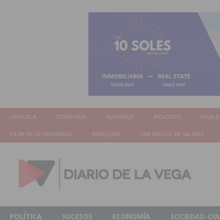
ORIHUELA
TORREVIEJA
ALMORADÍ
BIGASTRO
ROJALE
PILAR DE LA HORADADA
BENEJUZAR
SAN MIGUEL DE SALINAS
POLÍTICA
SUCESOS
ECONOMÍA
SOCIEDAD-CU