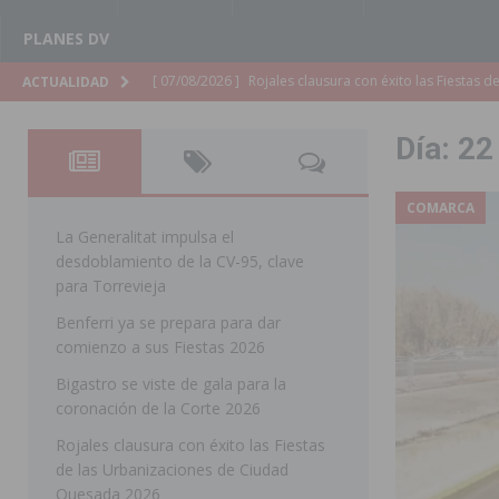
PLANES DV
[ 06/08/2026 ]
Redován presenta la programación de su
ACTUALIDAD
Arcángel
REDOVÁN
Día:
22
[ 06/08/2026 ]
El PSOE denuncia una nueva prórroga de
[ 06/08/2026 ]
La Diputación destina dos millones de e
COMARCA
ellos varios de la Vega Baja
COMARCA
La Generalitat impulsa el
desdoblamiento de la CV-95, clave
[ 06/08/2026 ]
Vegavacaciones 2026 amplía su program
para Torrevieja
SAN MIGUEL DE SALINAS
Benferri ya se prepara para dar
comienzo a sus Fiestas 2026
[ 06/08/2026 ]
La Diputación de Alicante inyectará má
Bigastro se viste de gala para la
[ 06/08/2026 ]
San Miguel de Salinas abre las inscripc
coronación de la Corte 2026
Patronales 2026
SAN MIGUEL DE SALINAS
Rojales clausura con éxito las Fiestas
[ 06/08/2026 ]
La Escuela Municipal de Música de Los 
de las Urbanizaciones de Ciudad
Quesada 2026
curso 2026-2027
MONTESINOS