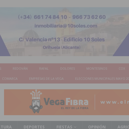
S
REDOVÁN
RAFAL
DOLORES
MONTESINOS
COX
COMARCA
EMPRESAS DE LA VEGA
ELECCIONES MUNICIPALES MAYO 2
LTURA
DEPORTES
FIESTAS
OPINIÓN
AGRI