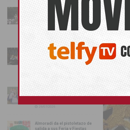
22/02/2019
La fiesta se adueña de
La Concejalía 
Almoradí con la presentación
de los cargos festeros y la
más reconocib
toma del castillo
31/07/2026
Pilar de la Horadada
BENEJUZAR
conmemora con emoción el
40º aniversario de su
independencia como municipio
31/07/2026
Almoradí presume de raíces
con el desfile del Bando
Huertano
26/07/2026
Almoradí da el pistoletazo de
salida a sus Feria y Fiestas