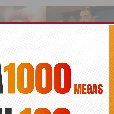
 de Orihuela, en pleno corazón’, una marca para 
 del municipio