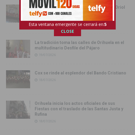
Orihuela despide la Gloriosa Enseña del Oriol
hasta el próximo año con su tradicional
retirada
Esta ventana emergente se cerrará en:
4
19/07/2026
CLOSE
La tradición toma las calles de Orihuela en el
multitudinario Desfile del Pájaro
19/07/2026
Cox se rinde al esplendor del Bando Cristiano
18/07/2026
Orihuela inicia los actos oficiales de sus
Fiestas con el traslado de las Santas Justa y
Rufina
18/07/2026