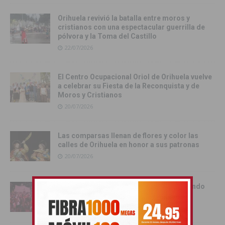
Orihuela revivió la batalla entre moros y
cristianos con una espectacular guerrilla de
pólvora y la Toma del Castillo
22/07/2026
El Centro Ocupacional Oriol de Orihuela vuelve
a celebrar su Fiesta de la Reconquista y de
Moros y Cristianos
20/07/2026
Las comparsas llenan de flores y color las
calles de Orihuela en honor a sus patronas
20/07/2026
La Vega Baja celebra a lo grande el segundo
Mundial de España
20/07/2026