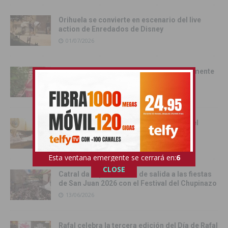
Orihuela se convierte en escenario del live
action de Enredados de Disney
01/07/2026
Pilar Hernández, Armengola 2026: «realmente
soy una Armengola ‘Armengola'»
29/06/2026
Las senadoras de la Vega Baja acercan el
Senado a la comarca
17/06/2026
Esta ventana emergente se cerrará en:
4
CLOSE
Catral da el pistoletazo de salida a las fiestas
de San Juan 2026 con el Festival del Chupinazo
13/06/2026
Rafal celebra la tercera edición del Día de Rafal