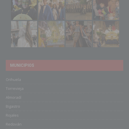
MUNICIPIOS
Orihuela
Torrevieja
Almoradí
Bigastro
Rojales
Redován