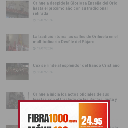
Orihuela despide la Gloriosa Enseña del Oriol
hasta el próximo año con su tradicional
retirada
19/07/2026
La tradición toma las calles de Orihuela en el
multitudinario Desfile del Pájaro
19/07/2026
Cox se rinde al esplendor del Bando Cristiano
18/07/2026
Orihuela inicia los actos oficiales de sus
Fiestas con el traslado de las Santas Justa y
Rufina
18/07/2026
Cox vive su día grande con la procesión de la