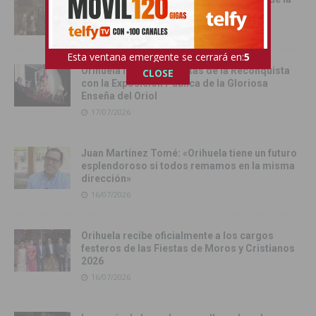
Virgen del Carmen
17/07/2026
Esta ventana emergente se cerrará en:
3
Orihuela inicia sus Fiestas de la Reconquista
CLOSE
con la Exposición Pública de la Gloriosa
Enseña del Oriol
17/07/2026
Juan Martínez Tomé: «Orihuela tiene un futuro
esplendoroso si todos remamos en la misma
dirección»
16/07/2026
Orihuela recibe oficialmente a los cargos
festeros de las Fiestas de Moros y Cristianos
2026
16/07/2026