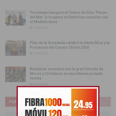
Torrevieja inaugura el Centro de Ocio ‘Paseo
del Mar’ y recupera su histórica conexión con
el Mediterráneo
12/06/2026
Pilar de la Horadada celebró la Santa Misa y la
Procesión del Corpus Christi 2026
11/06/2026
Benejúzar se vuelca con la gran Entrada de
Moros y Cristianos en una intensa jornada
festiva
09/06/2026
PUBLICIDAD