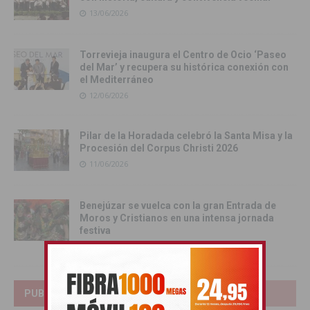
13/06/2026
Torrevieja inaugura el Centro de Ocio ‘Paseo
del Mar’ y recupera su histórica conexión con
el Mediterráneo
12/06/2026
Pilar de la Horadada celebró la Santa Misa y la
Procesión del Corpus Christi 2026
11/06/2026
Benejúzar se vuelca con la gran Entrada de
Moros y Cristianos en una intensa jornada
festiva
09/06/2026
PUBLICIDAD