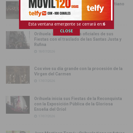
Cox se rinde al esplendor del Bando Cristiano
18/07/2026
Esta ventana emergente se cerrará en:
4
CLOSE
Orihuela inicia los actos oficiales de sus
Fiestas con el traslado de las Santas Justa y
Rufina
18/07/2026
Cox vive su día grande con la procesión de la
Virgen del Carmen
17/07/2026
Orihuela inicia sus Fiestas de la Reconquista
con la Exposición Pública de la Gloriosa
Enseña del Oriol
17/07/2026