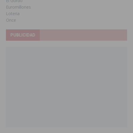
El Gordo
Euromillones
Loteria
Once
PUBLICIDAD