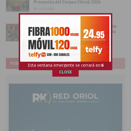
Procesión del Corpus Christi 2026
11/06/2026
Benejúzar se vuelca con la gran Entrada de
Moros y Cristianos en una intensa jornada
festiva
09/06/2026
PUBLICIDAD
Esta ventana emergente se cerrará en:
5
CLOSE