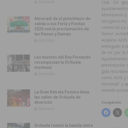
Club. De ig
26/07/2026
ayuntamiento
Montesinos y 
Almoradí da el pistoletazo de
otorgaron los
salida a sus Feria y Fiestas
comercial La 
2026 con la proclamación de
fueron acreed
las Reinas y Damas
auspicia ADIS
25/07/2026
entregado a l
de mí’ por la 
Las huestes del Rey Fernando
Ayuntamient
reconquistan la Orihuela
presentación d
medieval
gala recordand
25/07/2026
como ADIS y n
funcional” y 
reivindicacione
La Gran Retreta Festera llena
las calles de Orihuela de
diversión
Compártelo:
24/07/2026
Orihuela revivió la batalla entre