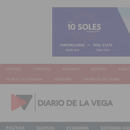
ORIHUELA
TORREVIEJA
ALMORADÍ
BIGASTRO
ROJALE
PILAR DE LA HORADADA
BENEJUZAR
SAN MIGUEL DE SALINAS
POLÍTICA
SUCESOS
ECONOMÍA
SOCIEDAD-CU