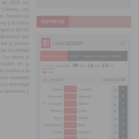
 de ADIS los
 Cultura), Los
yo. También se
DEPORTES
xa y al centro
nguitos del Sol
adiofónico que
 fue el premio
ias ‘Acuérdate
. Por último el
ración en la
el colofón a la
lizan entidades
con diversidad
sus demandas y