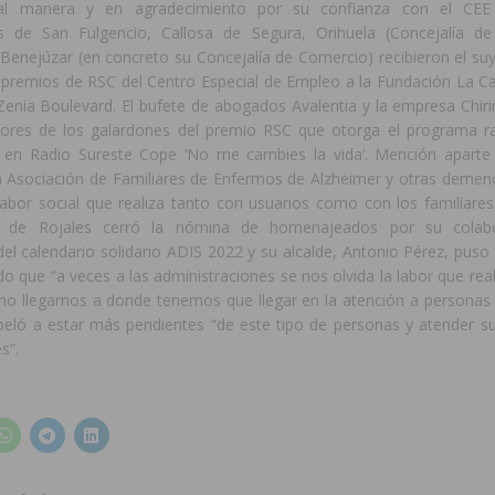
ual manera y en agradecimiento por su confianza con el CEE
s de San Fulgencio, Callosa de Segura, Orihuela (Concejalía de
Benejúzar (en concreto su Concejalía de Comercio) recibieron el su
 premios de RSC del Centro Especial de Empleo a la Fundación La Cai
Zenia Boulevard. El bufete de abogados Avalentia y la empresa Chiri
ores de los galardones del premio RSC que otorga el programa r
 en Radio Sureste Cope ‘No me cambies la vida’. Mención aparte
a Asociación de Familiares de Enfermos de Alzheimer y otras demenc
labor social que realiza tanto con usuarios como con los familiares
o de Rojales cerró la nómina de homenajeados por su colabo
el calendario solidario ADIS 2022 y su alcalde, Antonio Pérez, puso 
o que “a veces a las administraciones se nos olvida la labor que rea
o llegamos a donde tenemos que llegar en la atención a personas 
apeló a estar más pendientes “de este tipo de personas y atender 
s”.