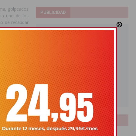
lma, golpeados
PUBLICIDAD
ada uno de los
io de recaudar
e llevan a cabo
a pandemia del
social. Además
consecuencias
e padecen se ha
s de educación
or parte de sus
e “desde ADIS
r a donde las
altó que “esta
LOTERIAS
s, empresas y
ar esa ayuda a
guido apoyando
Bonoloto