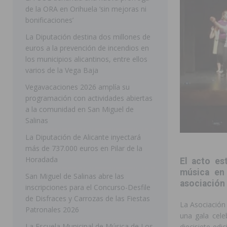
de la ORA en Orihuela ‘sin mejoras ni
BENEJUZAR
bonificaciones’
[ 06/08/2026 ]
Orihuela continúa mejorando los parques
La Diputación destina dos millones de
euros a la prevención de incendios en
pedanías
ORIHUELA
los municipios alicantinos, entre ellos
[ 06/08/2026 ]
El PP de Guardamar lleva al Pleno dos
varios de la Vega Baja
[ 05/08/2026 ]
Orihuela ultima diferentes soluciones p
Vegavacaciones 2026 amplía su
programación con actividades abiertas
CEIP Virgen de la Puerta
ORIHUELA
a la comunidad en San Miguel de
Salinas
[ 05/08/2026 ]
Torrevieja presenta su programación d
La Diputación de Alicante inyectará
[ 07/08/2026 ]
Bigastro se viste de gala para la coron
más de 737.000 euros en Pilar de la
[ 07/08/2026 ]
Rojales clausura con éxito las Fiestas
Horadada
El acto es
[ 06/08/2026 ]
Redován presenta la programación de su
música en
San Miguel de Salinas abre las
asociación
inscripciones para el Concurso-Desfile
Arcángel
REDOVÁN
de Disfraces y Carrozas de las Fiestas
La Asociación
[ 06/08/2026 ]
El PSOE denuncia una nueva prórroga de
Patronales 2026
una gala cele
La Escuela Municipal de Música de Los
diecisiete ed