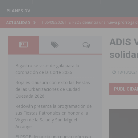
PLANES DV
[ 06/08/2026 ]
La Diputación destina dos millones de e
ACTUALIDAD
ellos varios de la Vega Baja
COMARCA
ADIS V
[ 06/08/2026 ]
Vegavacaciones 2026 amplía su program
solida
SAN MIGUEL DE SALINAS
[ 06/08/2026 ]
La Diputación de Alicante inyectará má
Bigastro se viste de gala para la
coronación de la Corte 2026
18/10/2021
[ 06/08/2026 ]
San Miguel de Salinas abre las inscripc
Rojales clausura con éxito las Fiestas
Patronales 2026
SAN MIGUEL DE SALINAS
de las Urbanizaciones de Ciudad
PUBLICIDA
Quesada 2026
[ 06/08/2026 ]
La Escuela Municipal de Música de Los 
Redován presenta la programación de
curso 2026-2027
MONTESINOS
sus Fiestas Patronales en honor a la
[ 06/08/2026 ]
Convocado el XXVII Concurso de Cartele
Virgen de la Salud y San Miguel
Arcángel
HORADADA
El PSOE denuncia una nueva prórroga
[ 06/08/2026 ]
Benejúzar vive el verano con una progr