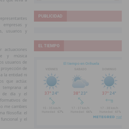
PUBLICIDAD
epresentantes
a, empresas y
s, usuarios y
EL TIEMPO
r actuaciones
le y música
os usuarios de
a proyección de
a la entidad ni
os que actúa:
n temprana al
o de día y el
 formativos de
 ‘No me cambies
a filosofía: el
funcional y el