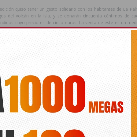
edición quiso tener un gesto solidario con los habitantes de La Pa
gos del volcán en la isla, y se donarán cincuenta céntimos de c
endidos cuyo precio es de cinco euros. La venta de este es un med
rte de ADIS y sufragar algunas de las actividades y programas que s
ios.
 presidenta de ADIS, Lourdes Pérez, hizo referencia al impacto de l
rasó muchas vidas a nivel sanitario pero también en el económico y 
fuertemente a las personas con discapacidad con importantes 
 su salud, desarrollo social o laboral. A las habituales barreras qu
raso o anulación de sus citas médicas, el cierre de sus centro
 suspensión de tratamientos rehabilitadores, la pérdida de empleo p
 aislamiento social.
n importantes secuelas psicosociales”. Asimismo resaltó qu
ue el papel de una asociación era llenar ese hueco y llega
nes públicas no llegaban, ahora más que nunca”. Lourdes Pérez res
os hacer un reconocimiento muy especial a aquellas entidade
 que han contribuido económicamente a que pudiéramos materializ
 familias que conforman ADIS. Ayuntamientos y empresas que han se