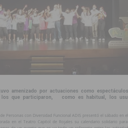
 infantiles del municipio con nuevas actuaciones en la costa y las
 mociones para pedir responsabilidades y dimisiones
GUARDAMAR
ara garantizar la seguridad y la continuidad educativa del alumnado del
e finales de 2026 tras superar los 78.000 espectadores
TORREVIEJA
ación de la Corte 2026
BIGASTRO
 de las Urbanizaciones de Ciudad Quesada 2026
ROJALES
tuvo amenizado por actuaciones como espectáculos
s Fiestas Patronales en honor a la Virgen de la Salud y San Miguel
 los que participaron, como es habitual, los usu
 de Personas con Diversidad Funcional ADIS presentó el sábado en el
 la ORA en Orihuela ‘sin mejoras ni bonificaciones’
ORIHUELA
brada en el Teatro Capitol de Rojales su calendario solidario pa
iciones de un evento que es ya todo un referente entre las activida