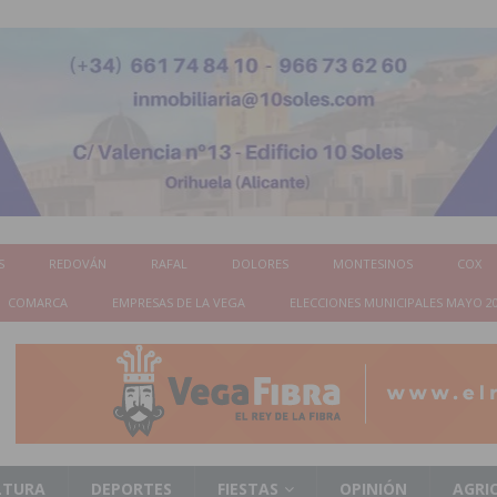
S
REDOVÁN
RAFAL
DOLORES
MONTESINOS
COX
COMARCA
EMPRESAS DE LA VEGA
ELECCIONES MUNICIPALES MAYO 2
LTURA
DEPORTES
FIESTAS
OPINIÓN
AGRI