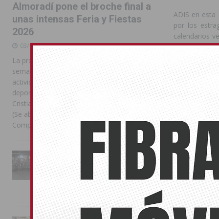
Almoradí pone el broche final a
ADIS en esta 
unas intensas Feria y Fiestas
por los estra
2026
calendarios v
03/08/2026
fondos por pa
para sus usuar
La programación reunió durante más de una
semana actos institucionales, conciertos,
En el acto la
actividades familiares, competiciones
Covid “que ar
deportivas y las celebraciones de Moros y
ha afectado 
Cristianos Compártelo: Comparte en Facebook
directas sobre
(Se abre en una ventana nueva) Facebook
sumado el ret
Compartir en
[...]
especial o la
familiares y el
La Entrada Cristiana llena de
Todo ello co
esplendor las calles de
Almoradí en una multitudinaria
entendimos q
jornada festera
administracio
02/08/2026
noche querem
ayuntamientos
las distintas