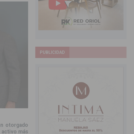
PUBLICIDAD
dón otorgado
l activo más