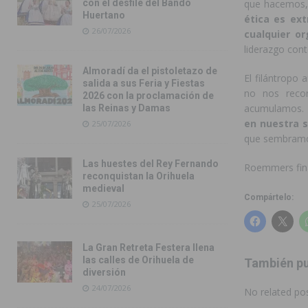
que hacemos, 
con el desfile del Bando
Huertano
ética es ext
26/07/2026
cualquier or
liderazgo cont
Almoradí da el pistoletazo de
El filántropo 
salida a sus Feria y Fiestas
no nos recor
2026 con la proclamación de
acumulamos.
las Reinas y Damas
en nuestra 
25/07/2026
que sembramo
Las huestes del Rey Fernando
Roemmers fina
reconquistan la Orihuela
medieval
Compártelo:
25/07/2026
La Gran Retreta Festera llena
las calles de Orihuela de
También pu
diversión
24/07/2026
No related pos