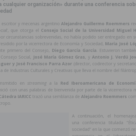
a cualquier organización» durante una conferencia so
iedad
a sobre los recursos disponibles para las mujeres víctimas de violencia
, escritor y mecenas argentino
Alejandro Guillermo Roemmers
rec
ocial’, que otorga el
Consejo Social de la Universidad Miguel
or circunstancias sobrevenidas, no había podido ser entregado en 
residido por la vicerrectora de Economía y Sociedad,
María José Ló
ente primero del Consejo,
Diego García García
. Estuvieron tambié
l Consejo Social,
José María Gómez Gras
, y
Antonio J. Verdú Jov
guer y José Francisco Parra Azor
(director, codirector y secretari
 de Industrias Culturales y Creativas que lleva el nombre del filántro
ransmitido en
streaming
a la
Red Iberoamericana de Economí
inició con unas palabras de bienvenida por parte de la vicerrectora 
Cátedra IARICC
trazó una semblanza de
Alejandro Roemmers
com
ntropo.
A continuación, el homenaje
una conferencia titulada “Éti
sociedad” en la que comenzó ref
experiencia en el laboratorio