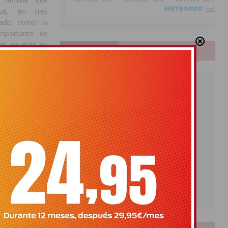
ue, en tres
idado como la
mportante de
pias en más de
PUBLICIDAD
 se extienden a
resa ocupa un
tiempos de
onas aportan y
contribuyen al
 Tras recordar
eguntó si sólo
e calcularse
se también la
ue deja en las