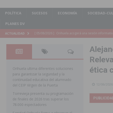
POLÍTICA
SUCESOS
ECONOMÍA
SOCIEDAD-CU
PLANES DV
[ 05/08/2026 ]
La Generalitat adjudica el contrato par
ACTUALIDAD
Torrevieja
COMARCA
Alejan
[ 05/08/2026 ]
Pilar de la Horadada celebra una nueva
Releva
DE LA HORADADA
ética 
[ 05/08/2026 ]
San Miguel de Salinas acogerá el espec
Orihuela ultima diferentes soluciones
para garantizar la seguridad y la
MIGUEL DE SALINAS
continuidad educativa del alumnado
12/06/2026
[ 05/08/2026 ]
Quince años compartiendo la pasión po
del CEIP Virgen de la Puerta
Torrevieja presenta su programación
[ 05/08/2026 ]
La Guardia Civil detiene a un hombre en
PUBLICIDA
de finales de 2026 tras superar los
TORREVIEJA
78.000 espectadores
[ 05/08/2026 ]
El Hospital Vega Baja disminuye desde 
Sanidad Orihuela llama a observar el