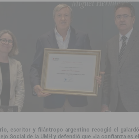
sición judicial a un conductor por conducir bajo los efectos del alcohol
aquillas dentro de sus Fiestas Patronales en honor a San Joaquín 2026
 en Torrevieja de la mano de La Trend Festival
TORREVIEJA
iliza medios terrestres y aéreos
COMARCA
urso de Monitor de Comedor Escolar, Aula Matinal y Ruta Escolar del
ara garantizar la seguridad y la continuidad educativa del alumnado del
e finales de 2026 tras superar los 78.000 espectadores
TORREVIEJA
io, escritor y filántropo argentino recogió el galar
clipse solar del 12 de agosto con protección homologada y a planificar
ejo Social de la UMH y defendió que «la confianza es e