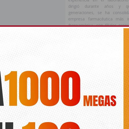
dirigió durante años y q
generaciones, se ha consol
empresa farmacéutica más i
Iberoamérica, con filiales pro
veinte países y actividades que
Europa y Oriente Medio.
Afirmó
Roemmers
que la emp
lugar nuclear en unos 
a complejidad como los que vivimos, “unos espacios donde las pers
talentos, construyen proyectos de vida, desarrollan vínculos y 
us sociedades y cuando hablamos de personas, hablamos de ética”.
ilidad de la empresa es indispensable para su supervivencia se pr
ar en ello y se contestó que
el éxito de una empresa no pued
te por su resultados financieros, sino que debe considerar
sus relaciones humanas
, el bienestar que genera, el impacto q
onde actúa y el valor que aporta a la sociedad.