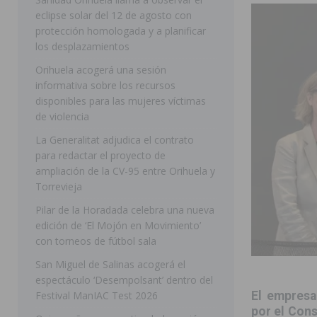
eclipse solar del 12 de agosto con
ORIHUELA
protección homologada y a planificar
[ 05/08/2026 ]
La Policía Local de Rojales pone a dispo
los desplazamientos
ROJALES
Orihuela acogerá una sesión
informativa sobre los recursos
[ 05/08/2026 ]
Bigastro celebra hoy el tercer día de v
disponibles para las mujeres víctimas
BIGASTRO
de violencia
[ 05/08/2026 ]
El pulso urbano de JC Reyes desembarca
La Generalitat adjudica el contrato
para redactar el proyecto de
[ 04/08/2026 ]
Incendio de matorrales en Albatera mov
ampliación de la CV-95 entre Orihuela y
[ 04/08/2026 ]
Los Montesinos clausura con éxito el c
Torrevieja
Pilar de la Horadada celebra una nueva
Programa Integra
MONTESINOS
edición de ‘El Mojón en Movimiento’
[ 05/08/2026 ]
Orihuela ultima diferentes soluciones p
con torneos de fútbol sala
CEIP Virgen de la Puerta
ORIHUELA
San Miguel de Salinas acogerá el
espectáculo ‘Desempolsant’ dentro del
[ 05/08/2026 ]
Torrevieja presenta su programación d
Festival ManIAC Test 2026
El empresar
[ 05/08/2026 ]
Sanidad Orihuela llama a observar el e
por el Cons