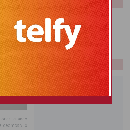
LOTERIAS
Bonoloto
Primitiva
El Gordo
Euromillones
Loteria
Once
PUBLICIDAD
siones cuando
e decimos y lo