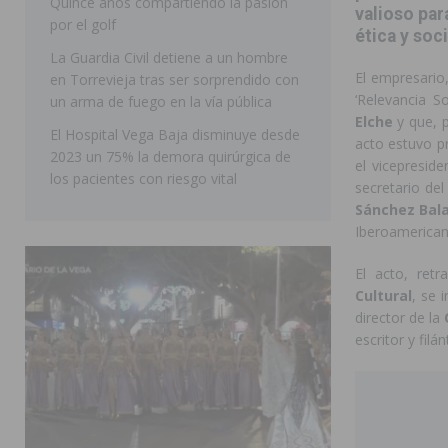
Quince años compartiendo la pasión
valioso par
los desplazamientos
ORIHUELA
por el golf
ética y soc
[ 05/08/2026 ]
Orihuela acogerá una sesión informativ
La Guardia Civil detiene a un hombre
El empresario
en Torrevieja tras ser sorprendido con
ORIHUELA
‘Relevancia S
un arma de fuego en la vía pública
Elche
y que, p
El Hospital Vega Baja disminuye desde
acto estuvo p
2023 un 75% la demora quirúrgica de
el vicepresid
los pacientes con riesgo vital
secretario de
Sánchez Bala
Iberoamericana
El acto, ret
Cultural
, se 
director de la
escritor y filá