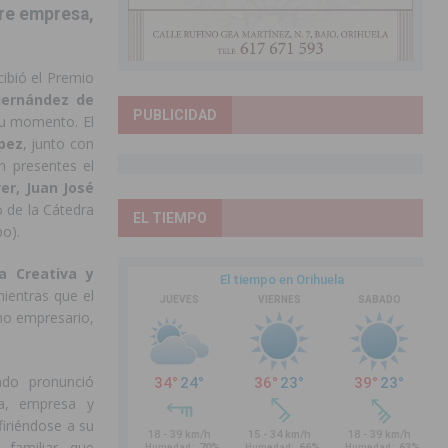
bre empresa,
ibió el Premio
 Hernández de
PUBLICIDAD
su momento. El
pez
, junto con
n presentes el
er, Juan José
o de la Cátedra
EL TIEMPO
po).
a Creativa y
mientras que el
o empresario,
ado pronunció
ca, empresa y
iriéndose a su
 familiar que