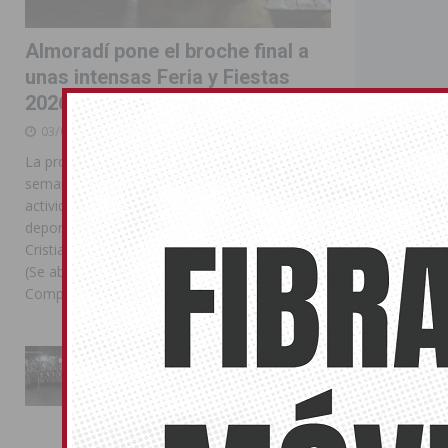
Almoradí pone el broche final a
unas intensas Feria y Fiestas
2026
03/08/2026
La programación reunió durante más de una
semana actos institucionales, conciertos,
actividades familiares, competiciones
extraordinari
deportivas y las celebraciones de Moros y
expanden sus 
Cristianos Compártelo: Comparte en Facebook
progreso de s
(Se abre en una ventana nueva) Facebook
que la rentab
Compartir en
[...]
debemos pens
exclusivamen
calidad de 
La Entrada Cristiana llena de
comunidades d
esplendor las calles de
Almoradí en una multitudinaria
jornada festera
02/08/2026