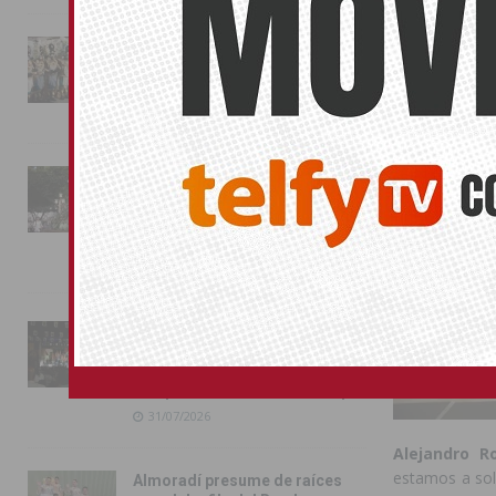
La magia de la Entrada Mora
conquista las calles de
Almoradí
01/08/2026
La fiesta se adueña de
Almoradí con la presentación
de los cargos festeros y la
toma del castillo
31/07/2026
Pilar de la Horadada
conmemora con emoción el
40º aniversario de su
independencia como municipio
31/07/2026
Alejandro 
estamos a sol
Almoradí presume de raíces