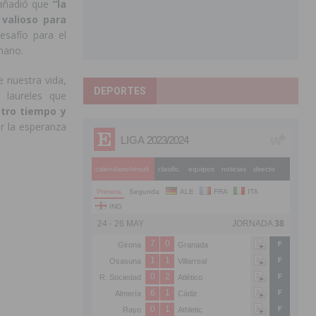
añadió que
“la
 valioso para
safío para el
umano.
de nuestra vida,
DEPORTES
 laureles que
tro tiempo y
r la esperanza