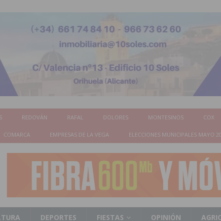
S
REDOVÁN
RAFAL
DOLORES
MONTESINOS
COX
COMARCA
EMPRESAS DE LA VEGA
ELECCIONES MUNICIPALES MAYO 2
LTURA
DEPORTES
FIESTAS
OPINIÓN
AGRI