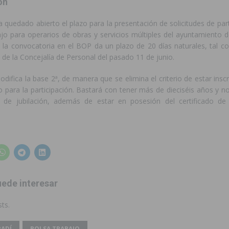
ón
 edición de ‘El Mojón en Movimiento’ con torneos de fútbol sala
PILAR
a quedado abierto el plazo para la presentación de solicitudes de part
ajo para operarios de obras y servicios múltiples del ayuntamiento 
e la convocatoria en el BOP da un plazo de 20 días naturales, tal 
táculo ‘Desempolsant’ dentro del Festival ManIAC Test 2026
SAN
 de la Concejalía de Personal del pasado 11 de junio.
ifica la base 2ª, de manera que se elimina el criterio de estar insc
r el golf
ORIHUELA
 para la participación. Bastará con tener más de dieciséis años y n
de jubilación, además de estar en posesión del certificado de 
 Torrevieja tras ser sorprendido con un arma de fuego en la vía pública
iones para el Concurso-Desfile de Disfraces y Carrozas de las Fiestas
Montesinos abrirá en septiembre el último plazo de matriculación para el
ede interesar
ts.
s de las Fiestas Patronales de Pilar de la Horadada 2026
PILAR DE LA
ADÍ
BOLSA TRABAJO