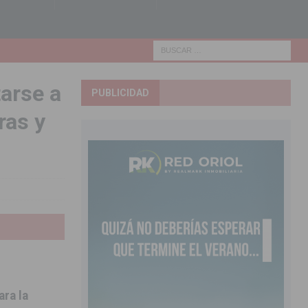
tarse a
PUBLICIDAD
ras y
ara la