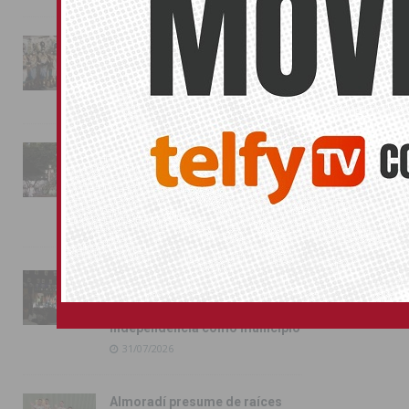
La magia de la Entrada Mora
conquista las calles de
Almoradí
01/08/2026
La fiesta se adueña de
Almoradí con la presentación
de los cargos festeros y la
toma del castillo
31/07/2026
Pilar de la Horadada
conmemora con emoción el
40º aniversario de su
independencia como municipio
31/07/2026
Almoradí presume de raíces