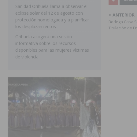
Sanidad Orihuela llama a observar el
[ 06/08/2026 ]
Benejúzar vive el verano con una progr
eclipse solar del 12 de agosto con
ANTERIOR
BENEJUZAR
protección homologada y a planificar
Bodega Casa Sic
los desplazamientos
Titulación de E
Orihuela acogerá una sesión
informativa sobre los recursos
disponibles para las mujeres víctimas
de violencia