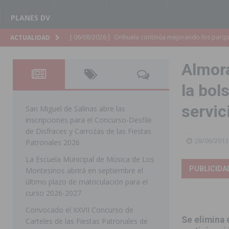
PLANES DV
[ 06/08/2026 ]
Orihuela continúa mejorando los parques
ACTUALIDAD
pedanías
ORIHUELA
Almora
[ 06/08/2026 ]
El PP de Guardamar lleva al Pleno dos
la bol
[ 05/08/2026 ]
Orihuela ultima diferentes soluciones p
servic
CEIP Virgen de la Puerta
ORIHUELA
San Miguel de Salinas abre las
inscripciones para el Concurso-Desfile
[ 05/08/2026 ]
Torrevieja presenta su programación d
de Disfraces y Carrozas de las Fiestas
28/06/2013
[ 05/08/2026 ]
Sanidad Orihuela llama a observar el e
Patronales 2026
La Escuela Municipal de Música de Los
los desplazamientos
ORIHUELA
PUBLICIDA
Montesinos abrirá en septiembre el
[ 05/08/2026 ]
Orihuela acogerá una sesión informativ
último plazo de matriculación para el
curso 2026-2027
ORIHUELA
Convocado el XXVII Concurso de
[ 05/08/2026 ]
La Generalitat adjudica el contrato par
Se elimina 
Carteles de las Fiestas Patronales de
Torrevieja
COMARCA