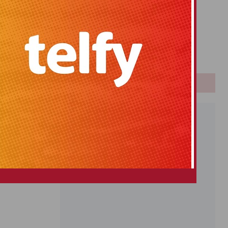
Primitiva
El Gordo
Euromillones
Loteria
Once
PUBLICIDAD