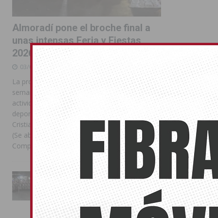
Almoradí pone el broche final a
unas intensas Feria y Fiestas
2026
03/08/2026
La programación reunió durante más de una
semana actos institucionales, conciertos,
actividades familiares, competiciones
deportivas y las celebraciones de Moros y
Cristianos Compártelo: Comparte en Facebook
(Se abre en una ventana nueva) Facebook
Compartir en
[...]
La Entrada Cristiana llena de
esplendor las calles de
Almoradí en una multitudinaria
jornada festera
02/08/2026