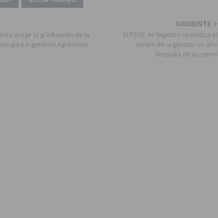
amación de actividades deportivas, culturales y de aventura
SIGUIENTE
ilia acoge la graduación de la
El PSOE de Bigastro reivindica el
nología e Ingeniería Agrónoma
centro de urgencias un año
después de su cierre