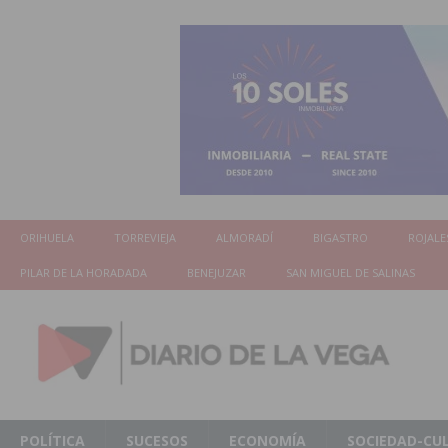
ORIHUELA
TORREVIEJA
ALMORADÍ
BIGASTRO
ROJALE
PILAR DE LA HORADADA
BENEJUZAR
SAN MIGUEL DE SALINAS
POLÍTICA
SUCESOS
ECONOMÍA
SOCIEDAD-CU