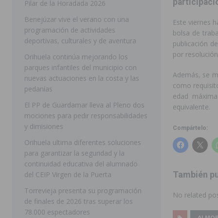
participaci
Pilar de la Horadada 2026
[ 05/08/2026 ]
Pilar de la Horadada celebra una nueva
Benejúzar vive el verano con una
Este viernes h
programación de actividades
DE LA HORADADA
bolsa de trab
deportivas, culturales y de aventura
publicación d
[ 05/08/2026 ]
San Miguel de Salinas acogerá el espec
por resolución
Orihuela continúa mejorando los
MIGUEL DE SALINAS
parques infantiles del municipio con
Además, se mod
nuevas actuaciones en la costa y las
[ 05/08/2026 ]
Quince años compartiendo la pasión po
como requisito
pedanías
edad máxima 
[ 05/08/2026 ]
La Guardia Civil detiene a un hombre en
El PP de Guardamar lleva al Pleno dos
equivalente.
mociones para pedir responsabilidades
TORREVIEJA
y dimisiones
Compártelo:
[ 06/08/2026 ]
San Miguel de Salinas abre las inscripc
Orihuela ultima diferentes soluciones
Patronales 2026
SAN MIGUEL DE SALINAS
para garantizar la seguridad y la
continuidad educativa del alumnado
[ 06/08/2026 ]
La Escuela Municipal de Música de Los 
También pu
del CEIP Virgen de la Puerta
curso 2026-2027
MONTESINOS
Torrevieja presenta su programación
No related pos
[ 06/08/2026 ]
Convocado el XXVII Concurso de Cartele
de finales de 2026 tras superar los
78.000 espectadores
HORADADA
ALMOR