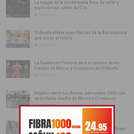
La magia de la noche mora llena de color y
tradición las calles de Cox
16/07/2026
Orihuela ultima unas Fiestas de la Reconquista
que miran al futuro
14/07/2026
La Exaltación Festera abre el camino de las
Fiestas de Moros y Cristianos de Orihuela
12/07/2026
Rojales cerró sus fiestas patronales 2026 con
un brillante desfile de Moros y Cristianos
06/07/2026
Los Montesinos vive una multitudinaria
celebración del Orgullo LGTBIQ+ marcada por