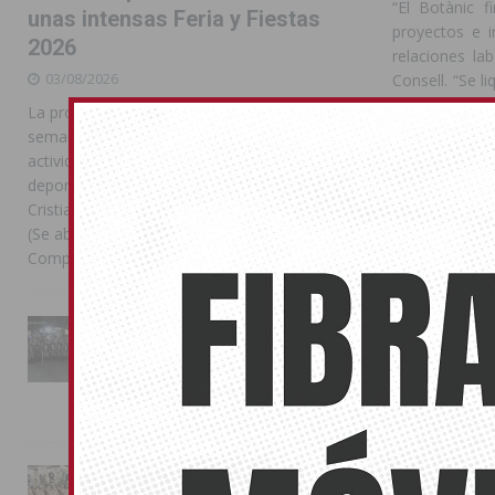
“El Botànic f
unas intensas Feria y Fiestas
proyectos e i
2026
relaciones la
03/08/2026
Consell. “Se l
gobierno, lo
La programación reunió durante más de una
preocuparse y 
semana actos institucionales, conciertos,
actividades familiares, competiciones
deportivas y las celebraciones de Moros y
Cristianos Compártelo: Comparte en Facebook
Compártelo:
(Se abre en una ventana nueva) Facebook
Compartir en
[...]
También pu
La Entrada Cristiana llena de
esplendor las calles de
Almoradí en una multitudinaria
No related pos
jornada festera
02/08/2026
PLAN 
La magia de la Entrada Mora