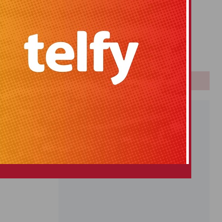
Primitiva
El Gordo
Euromillones
Loteria
Once
PUBLICIDAD