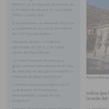
sinfónico de la Orquesta de Jóvenes de
[ 07/08/2026 ]
Rojales clausura con éxito las Fiestas
la Provincia de Alicante en Las Colinas
Golf & Country Club
[ 06/08/2026 ]
Redován presenta la programación de su
El Ayuntamiento de Almoradí mejora la
Arcángel
REDOVÁN
accesibilidad de las aceras del entorno
[ 06/08/2026 ]
El PSOE denuncia una nueva prórroga de
del CEIP Pascual Andreu
[ 07/08/2026 ]
FEGADO 2026 cierra con un balance his
Educación destina 1,2 millones
adicionales al CEIP nº 2 de Catral
DOLORES
dentro del Plan Edificant
[ 07/08/2026 ]
Los Montesinos refuerza su apoyo a la 
La Policía Nacional desarticula un
grupo criminal especializado en el robo
[ 07/08/2026 ]
Orihuela cumple los objetivos de ‘Refluy
de vehículos de alta gama mediante la
ORIHUELA
clonación de llaves electrónicas
Palacio Marqu
[ 07/08/2026 ]
Orihuela organiza un concierto sinfónic
Torrevieja impulsa el empleo con la
contratación de 55 personas
Golf & Country Club
ORIHUELA
Indica que 
desempleadas a través de seis
la sede del
programas
Raiguero de Bonanza alerta del riesgo
La secretaria