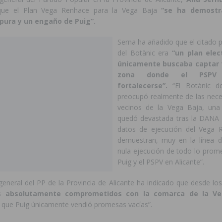
que el Plan Vega Renhace para la Vega Baja
“se ha demostr
ura y un engaño de Puig”.
Serna ha añadido que el citado p
del Botànic era
“un plan elec
únicamente buscaba captar 
zona donde el PSPV n
fortalecerse”.
“El Botànic d
preocupó realmente de las nece
vecinos de la Vega Baja, un
quedó devastada tras la DANA 
datos de ejecución del Vega R
demuestran, muy en la línea d
nula ejecución de todo lo prom
Puig y el PSPV en Alicante”.
general del PP de la Provincia de Alicante ha indicado que desde lo
 absolutamente comprometidos con la comarca de la Ve
 que Puig únicamente vendió promesas vacías”.