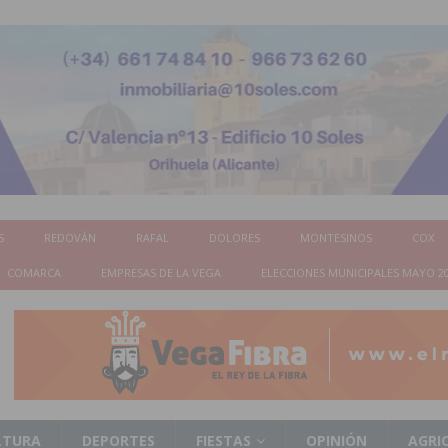
S
REDOVÁN
RAFAL
DOLORES
MONTESINOS
COX
COMARCA
EMPRESAS DE LA VEGA
ELECCIONES MUNICIPALES MAYO 2
LTURA
DEPORTES
FIESTAS
OPINIÓN
AGRI