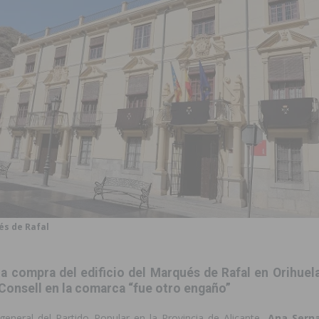
 de las Urbanizaciones de Ciudad Quesada 2026
ROJALES
s Fiestas Patronales en honor a la Virgen de la Salud y San Miguel
 la ORA en Orihuela ‘sin mejoras ni bonificaciones’
ORIHUELA
tórico y consolida a Dolores como referente ganadero de la CV
cultura local con nuevos convenios de colaboración
MONTESINOS
e Mi Río’ y recibirá 3,3 millones de la Fundación Biodiversidad
és de Rafal
o de la Orquesta de Jóvenes de la Provincia de Alicante en Las Colinas
la compra del edificio del Marqués de Rafal en Orihuel
 Consell en la comarca “fue otro engaño”
 general del Partido Popular en la Provincia de Alicante,
Ana Sern