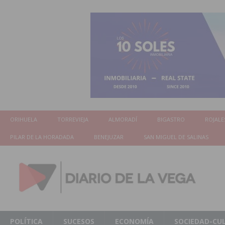
ORIHUELA
TORREVIEJA
ALMORADÍ
BIGASTRO
ROJALE
PILAR DE LA HORADADA
BENEJUZAR
SAN MIGUEL DE SALINAS
POLÍTICA
SUCESOS
ECONOMÍA
SOCIEDAD-CU