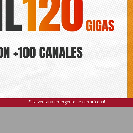
El Ayuntamiento de Benejúzar
El Ayuntamiento de Dolores
mejora y moderniza el Polígono
clausura el Taller de Empleo
Industrial Las Palmeras con 99.103
«Alameda VIII»
euros
Esta ventana emergente se cerrará en:
5