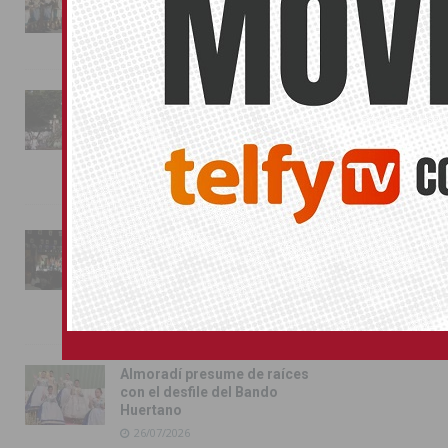
conquista las calles de
Almoradí
01/08/2026
La fiesta se adueña de
Almoradí con la presentación
de los cargos festeros y la
toma del castillo
31/07/2026
Pilar de la Horadada
conmemora con emoción el
40º aniversario de su
independencia como municipio
31/07/2026
Almoradí presume de raíces
con el desfile del Bando
Huertano
26/07/2026