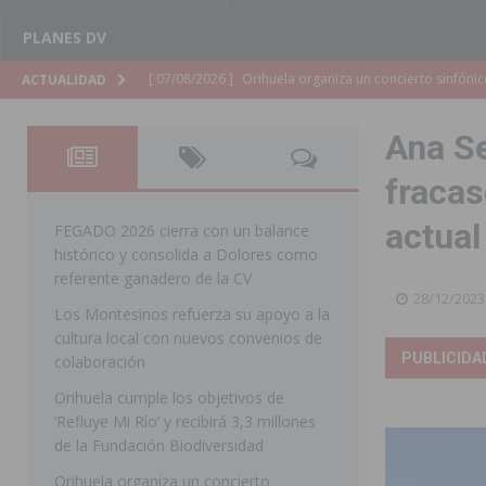
PLANES DV
[ 07/08/2026 ]
El Ayuntamiento de Almoradí mejora la 
ACTUALIDAD
ALMORADÍ
Ana Se
[ 07/08/2026 ]
Educación destina 1,2 millones adicional
fracas
[ 07/08/2026 ]
La Policía Nacional desarticula un grup
actual
clonación de llaves electrónicas
ORIHUELA
FEGADO 2026 cierra con un balance
histórico y consolida a Dolores como
[ 07/08/2026 ]
Torrevieja impulsa el empleo con la c
referente ganadero de la CV
28/12/2023
TORREVIEJA
Los Montesinos refuerza su apoyo a la
cultura local con nuevos convenios de
[ 07/08/2026 ]
Raiguero de Bonanza alerta del riesgo 
PUBLICIDA
colaboración
ORIHUELA
Orihuela cumple los objetivos de
[ 07/08/2026 ]
La Generalitat impulsa el desdoblamien
‘Refluye Mi Río’ y recibirá 3,3 millones
de la Fundación Biodiversidad
[ 07/08/2026 ]
Benferri ya se prepara para dar comien
Orihuela organiza un concierto
[ 07/08/2026 ]
Bigastro se viste de gala para la coron