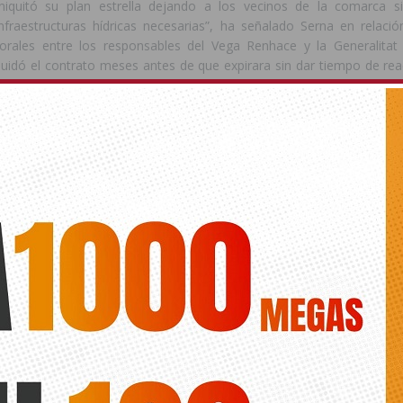
iniquitó su plan estrella dejando a los vecinos de la comarca s
nfraestructuras hídricas necesarias”, ha señalado Serna en relación
borales entre los responsables del Vega Renhace y la Generalitat 
iquidó el contrato meses antes de que expirara sin dar tiempo de re
 que supone que una vez más sea el Consell de Mazón el que ten
ocuparse por los vecinos de la Vega Baja”.
ede interesar
ts.
VEGA RENHACE
PP
PUIG
ANTERIOR
SIGUIENTE