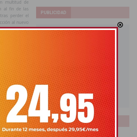
in multitud de
 al fin de las
PUBLICIDAD
tras perder el
acción al nuevo
ga que venir a
LOTERIAS
Bonoloto