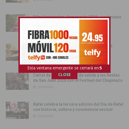
Pilar Hernández, Armengola 2026: «realmente
soy una Armengola ‘Armengola'»
29/06/2026
Las senadoras de la Vega Baja acercan el
Senado a la comarca
17/06/2026
Esta ventana emergente se cerrará en:
4
CLOSE
Catral da el pistoletazo de salida a las fiestas
de San Juan 2026 con el Festival del Chupinazo
13/06/2026
Rafal celebra la tercera edición del Día de Rafal
con historia, cultura y convivencia vecinal
13/06/2026