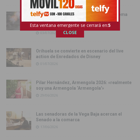
La Batalla de la Pólvora, el pregón y la Toma
del Castillo protagonizaron una intensa
Esta ventana emergente se cerrará en:
4
jornada festiva en Rojales
CLOSE
03/07/2026
Orihuela se convierte en escenario del live
action de Enredados de Disney
01/07/2026
Pilar Hernández, Armengola 2026: «realmente
soy una Armengola ‘Armengola'»
29/06/2026
Las senadoras de la Vega Baja acercan el
Senado a la comarca
17/06/2026