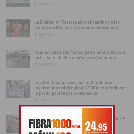
14/07/2026
La Exaltación Festera abre el camino de las
Fiestas de Moros y Cristianos de Orihuela
12/07/2026
Rojales cerró sus fiestas patronales 2026 con
un brillante desfile de Moros y Cristianos
06/07/2026
Los Montesinos vive una multitudinaria
celebración del Orgullo LGTBIQ+ marcada por
la participación y la convivencia
06/07/2026
Rojales vive una noche inolvidable con la gran
Charanga de sus fiestas patronales
05/07/2026