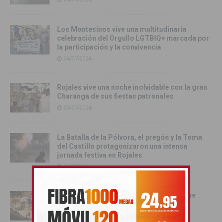
Los Montesinos vive una multitudinaria
celebración del Orgullo LGTBIQ+ marcada por
la participación y la convivencia
06/07/2026
Rojales vive una noche inolvidable con la gran
Charanga de sus fiestas patronales
05/07/2026
La Batalla de la Pólvora, el pregón y la Toma
del Castillo protagonizaron una intensa
jornada festiva en Rojales
03/07/2026
Orihuela se convierte en escenario del live
action de Enredados de Disney
01/07/2026