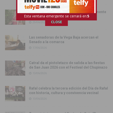
Pilar Hernández, Armengola 2026: «realmente
Esta ventana emergente se cerrará en:
4
soy una Armengola ‘Armengola'»
CLOSE
29/06/2026
Las senadoras de la Vega Baja acercan el
Senado a la comarca
17/06/2026
Catral da el pistoletazo de salida a las fiestas
de San Juan 2026 con el Festival del Chupinazo
13/06/2026
Rafal celebra la tercera edición del Día de Rafal
con historia, cultura y convivencia vecinal
13/06/2026