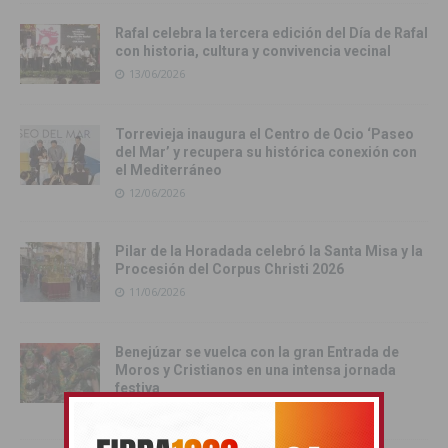
Rafal celebra la tercera edición del Día de Rafal
con historia, cultura y convivencia vecinal
13/06/2026
Torrevieja inaugura el Centro de Ocio ‘Paseo
del Mar’ y recupera su histórica conexión con
el Mediterráneo
12/06/2026
Pilar de la Horadada celebró la Santa Misa y la
Procesión del Corpus Christi 2026
11/06/2026
Benejúzar se vuelca con la gran Entrada de
Moros y Cristianos en una intensa jornada
festiva
09/06/2026