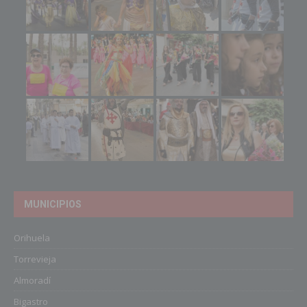
MUNICIPIOS
Orihuela
Torrevieja
Almoradí
Bigastro