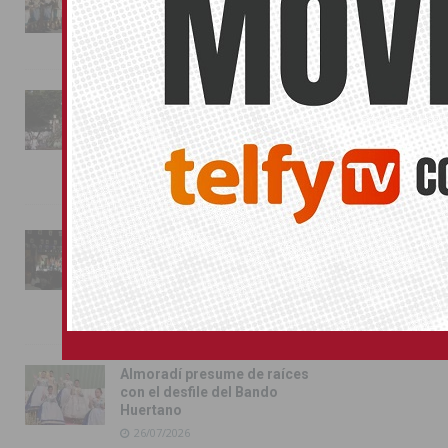
conquista las calles de
Almoradí
01/08/2026
La fiesta se adueña de
Almoradí con la presentación
de los cargos festeros y la
toma del castillo
31/07/2026
Pilar de la Horadada
conmemora con emoción el
40º aniversario de su
independencia como municipio
31/07/2026
Almoradí presume de raíces
con el desfile del Bando
Huertano
26/07/2026