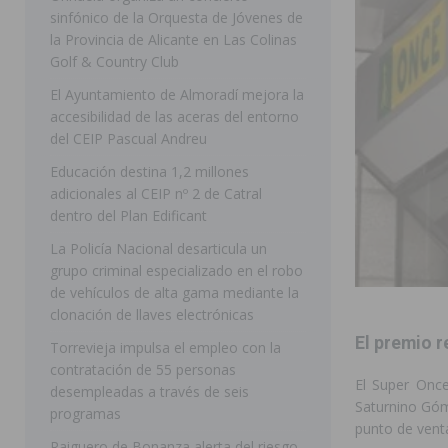
sinfónico de la Orquesta de Jóvenes de
[ 07/08/2026 ]
Rojales clausura con éxito las Fiestas
la Provincia de Alicante en Las Colinas
Golf & Country Club
[ 06/08/2026 ]
Redován presenta la programación de su
El Ayuntamiento de Almoradí mejora la
Arcángel
REDOVÁN
accesibilidad de las aceras del entorno
[ 06/08/2026 ]
El PSOE denuncia una nueva prórroga de
del CEIP Pascual Andreu
[ 07/08/2026 ]
FEGADO 2026 cierra con un balance his
Educación destina 1,2 millones
adicionales al CEIP nº 2 de Catral
DOLORES
dentro del Plan Edificant
[ 07/08/2026 ]
Los Montesinos refuerza su apoyo a la 
La Policía Nacional desarticula un
grupo criminal especializado en el robo
[ 07/08/2026 ]
Orihuela cumple los objetivos de ‘Refluy
de vehículos de alta gama mediante la
ORIHUELA
clonación de llaves electrónicas
[ 07/08/2026 ]
Orihuela organiza un concierto sinfónic
El premio r
Torrevieja impulsa el empleo con la
contratación de 55 personas
Golf & Country Club
ORIHUELA
El Super Once
desempleadas a través de seis
Saturnino Góm
programas
punto de venta
Raiguero de Bonanza alerta del riesgo