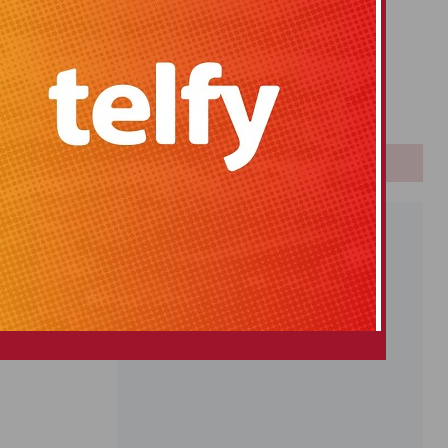
Primitiva
El Gordo
Euromillones
Loteria
Once
PUBLICIDAD