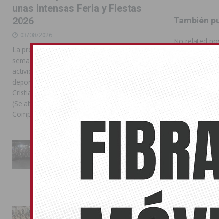
unas intensas Feria y Fiestas
También pu
2026
03/08/2026
No related pos
La programación reunió durante más de una
semana actos institucionales, conciertos,
actividades familiares, competiciones
deportivas y las celebraciones de Moros y
Cristianos Compártelo: Comparte en Facebook
(Se abre en una ventana nueva) Facebook
Compartir en
[...]
La Entrada Cristiana llena de
esplendor las calles de
Almoradí en una multitudinaria
jornada festera
02/08/2026
La magia de la Entrada Mora