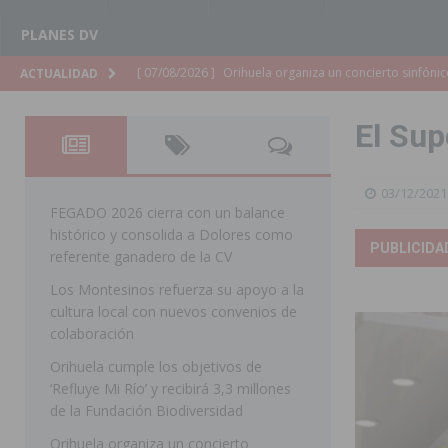
PLANES DV
[ 07/08/2026 ]
El Ayuntamiento de Almoradí mejora la 
ACTUALIDAD
ALMORADÍ
El Sup
[ 07/08/2026 ]
Educación destina 1,2 millones adicional
[ 07/08/2026 ]
La Policía Nacional desarticula un grup
03/12/2021
clonación de llaves electrónicas
ORIHUELA
FEGADO 2026 cierra con un balance
histórico y consolida a Dolores como
[ 07/08/2026 ]
Torrevieja impulsa el empleo con la c
PUBLICIDA
referente ganadero de la CV
TORREVIEJA
Los Montesinos refuerza su apoyo a la
cultura local con nuevos convenios de
[ 07/08/2026 ]
Raiguero de Bonanza alerta del riesgo 
colaboración
ORIHUELA
Orihuela cumple los objetivos de
[ 07/08/2026 ]
La Generalitat impulsa el desdoblamien
‘Refluye Mi Río’ y recibirá 3,3 millones
de la Fundación Biodiversidad
[ 07/08/2026 ]
Benferri ya se prepara para dar comien
Orihuela organiza un concierto
[ 07/08/2026 ]
Bigastro se viste de gala para la coron