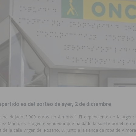
 de las Urbanizaciones de Ciudad Quesada 2026
ROJALES
s Fiestas Patronales en honor a la Virgen de la Salud y San Miguel
 la ORA en Orihuela ‘sin mejoras ni bonificaciones’
ORIHUELA
tórico y consolida a Dolores como referente ganadero de la CV
cultura local con nuevos convenios de colaboración
MONTESINOS
e Mi Río’ y recibirá 3,3 millones de la Fundación Biodiversidad
o de la Orquesta de Jóvenes de la Provincia de Alicante en Las Colinas
epartido es del sorteo de ayer, 2 de diciembre
 ha dejado 3.000 euros en Almoradí. El dependiente de la Agenci
ez Marín, es el agente vendedor que ha dado la suerte por el termin
 de la calle Virgen del Rosario, 8, junto a la tienda de ropa de Almora