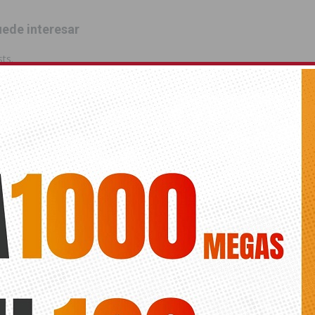
ede interesar
ts.
ANTERIOR
SIGUIENTE
El tribunal que juzga la
‘Vuelve la ilusión, vuelve la
adjudicación del Plan Zonal de
Navidad’ a Orihuela
Residuos de la Vega Baja
resolverá en sentencia las
peticiones de nulidad planteadas
por los acusados