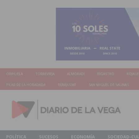
ORIHUELA
TORREVIEJA
ALMORADÍ
BIGASTRO
ROJALE
PILAR DE LA HORADADA
BENEJUZAR
SAN MIGUEL DE SALINAS
POLÍTICA
SUCESOS
ECONOMÍA
SOCIEDAD-CU