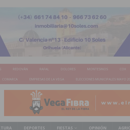
S
REDOVÁN
RAFAL
DOLORES
MONTESINOS
COX
COMARCA
EMPRESAS DE LA VEGA
ELECCIONES MUNICIPALES MAYO 2
LTURA
DEPORTES
FIESTAS
OPINIÓN
AGRI