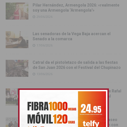
Pilar Hernández, Armengola 2026: «realmente
soy una Armengola ‘Armengola'»
29/06/2026
Las senadoras de la Vega Baja acercan el
Senado a la comarca
17/06/2026
Catral da el pistoletazo de salida a las fiestas
de San Juan 2026 con el Festival del Chupinazo
13/06/2026
Rafal celebra la tercera edición del Día de Rafal
con historia, cultura y convivencia vecinal
13/06/2026
Torrevieja inaugura el Centro de Ocio ‘Paseo
del Mar’ y recupera su histórica conexión con