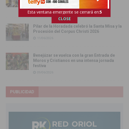
el Mediterráneo
12/06/2026
Esta ventana emergente se cerrará en:
4
CLOSE
Pilar de la Horadada celebró la Santa Misa y la
Procesión del Corpus Christi 2026
11/06/2026
Benejúzar se vuelca con la gran Entrada de
Moros y Cristianos en una intensa jornada
festiva
09/06/2026
PUBLICIDAD