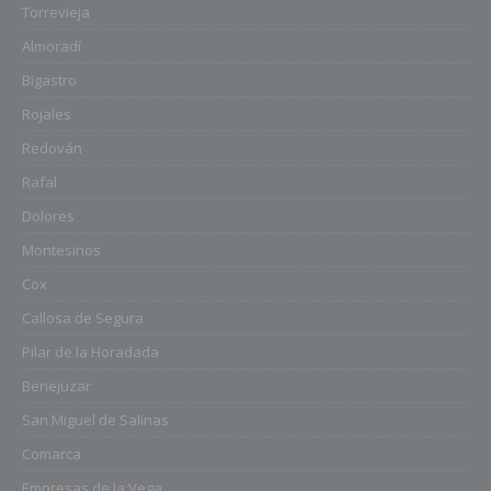
Torrevieja
Almoradí
Bigastro
Rojales
Redován
Rafal
Dolores
Montesinos
Cox
Callosa de Segura
Pilar de la Horadada
Benejuzar
San Miguel de Salinas
Comarca
Empresas de la Vega