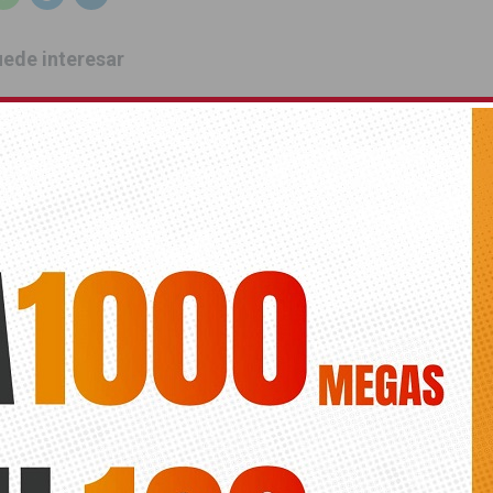
ede interesar
ts.
SIA RÍTMICA
NACIONAL
CAMPUS
JENNIFER COLINO
ANTERIOR
SIGUIENTE
La Escuela de Música de
Pilar de la Horadada acoge una
Guardamar acoge ‘Clarinetu2’
muestra de bonsáis