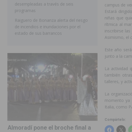
desempleadas a través de seis
campus de vera
programas
Estará dirigid
niñas que qui
Raiguero de Bonanza alerta del riesgo
rítmica al ma
de incendios e inundaciones por el
inscribirse la
estado de sus barrancos
Asimismo, el 
Este año será
junto a la cam
La actividad 
también otras
talleres, y act
La organizaci
momento ya ha
Italia, como P
Compártelo:
Almoradí pone el broche final a