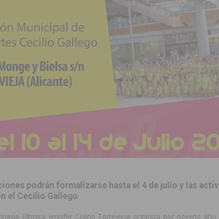
zo a sus Fiestas 2026
COMARCA
ación de la Corte 2026
BIGASTRO
 de las Urbanizaciones de Ciudad Quesada 2026
ROJALES
s Fiestas Patronales en honor a la Virgen de la Salud y San Miguel
 una noche de emoción, tradición y celebración
COMARCA
tórico y consolida a Dolores como referente ganadero de la CV
cultura local con nuevos convenios de colaboración
MONTESINOS
e Mi Río’ y recibirá 3,3 millones de la Fundación Biodiversidad
ciones podrán formalizarse hasta el 4 de julio y las acti
en el Cecilio Gallego
mnasia Rítmica Jennifer Colino Torrevieja organiza por noveno año 