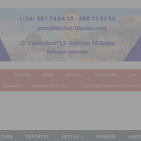
S
REDOVÁN
RAFAL
DOLORES
MONTESINOS
COX
COMARCA
EMPRESAS DE LA VEGA
ELECCIONES MUNICIPALES MAYO 2
LTURA
DEPORTES
FIESTAS
OPINIÓN
AGRI