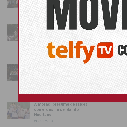
Almoradí
01/08/2026
La fiesta se adueña de
Almoradí con la presentación
de los cargos festeros y la
toma del castillo
31/07/2026
Pilar de la Horadada
conmemora con emoción el
40º aniversario de su
independencia como municipio
31/07/2026
Almoradí presume de raíces
con el desfile del Bando
Huertano
26/07/2026