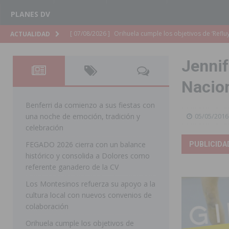
PLANES DV
[ 07/08/2026 ]
Orihuela organiza un concierto sinfónic
ACTUALIDAD
Golf & Country Club
ORIHUELA
Jennif
[ 07/08/2026 ]
El Ayuntamiento de Almoradí mejora la 
Nacion
ALMORADÍ
[ 07/08/2026 ]
Educación destina 1,2 millones adicional
Benferri da comienzo a sus fiestas con
una noche de emoción, tradición y
05/05/2016
[ 07/08/2026 ]
La Policía Nacional desarticula un grup
celebración
clonación de llaves electrónicas
ORIHUELA
FEGADO 2026 cierra con un balance
PUBLICIDA
histórico y consolida a Dolores como
[ 07/08/2026 ]
Torrevieja impulsa el empleo con la c
referente ganadero de la CV
TORREVIEJA
Los Montesinos refuerza su apoyo a la
[ 07/08/2026 ]
Raiguero de Bonanza alerta del riesgo 
cultura local con nuevos convenios de
colaboración
ORIHUELA
Orihuela cumple los objetivos de
[ 07/08/2026 ]
La Generalitat impulsa el desdoblamien