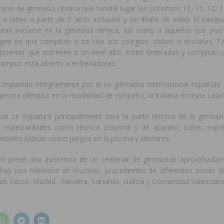
no de gimnasia rítmica que tendrá lugar los próximos 10, 11, 12, 13
o a niñas a partir de 5 años inclusive y sin límite de edad. El campu
eran iniciarse en la gimnasia rítmica, así como a aquellas que prac
rgen de que compitan o no con sus colegios, clubes o escuelas. 
s jóvenes que entrenen a un nivel alto, estén federadas y compitan 
campus está abierto a entrenadoras.
 impartido íntegramente por la ex gimnasta internacional española J
peona olímpica en la modalidad de conjunto, la italiana Romina Lauri
que se impartirá principalmente será la parte técnica de la gimnasi
 especialidades como técnica corporal y de aparato, ballet, expre
ividades lúdicas como juegos en la piscina y similares.
ón prevé una asistencia de un centenar de gimnastas aproximadam
y una treintena de inscritas, procedentes de diferentes zonas 
aís Vasco, Madrid , Navarra, Canarias, Galicia y Comunidad Valenciana