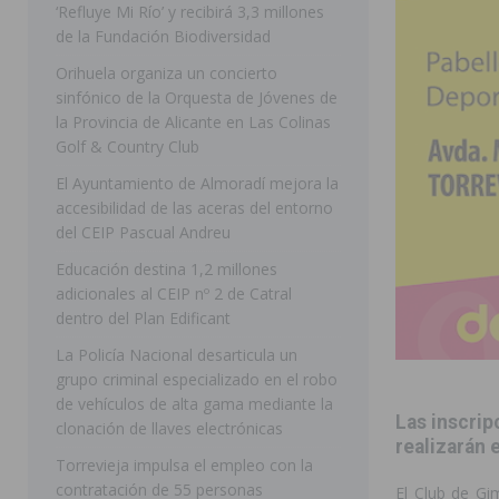
‘Refluye Mi Río’ y recibirá 3,3 millones
[ 07/08/2026 ]
Benferri ya se prepara para dar comien
de la Fundación Biodiversidad
[ 07/08/2026 ]
Bigastro se viste de gala para la coron
Orihuela organiza un concierto
sinfónico de la Orquesta de Jóvenes de
[ 07/08/2026 ]
Rojales clausura con éxito las Fiestas
la Provincia de Alicante en Las Colinas
[ 06/08/2026 ]
Redován presenta la programación de su
Golf & Country Club
Arcángel
REDOVÁN
El Ayuntamiento de Almoradí mejora la
accesibilidad de las aceras del entorno
[ 08/08/2026 ]
Benferri da comienzo a sus fiestas con
del CEIP Pascual Andreu
[ 07/08/2026 ]
FEGADO 2026 cierra con un balance his
Educación destina 1,2 millones
adicionales al CEIP nº 2 de Catral
DOLORES
dentro del Plan Edificant
[ 07/08/2026 ]
Los Montesinos refuerza su apoyo a la 
La Policía Nacional desarticula un
[ 07/08/2026 ]
Orihuela cumple los objetivos de ‘Refluy
grupo criminal especializado en el robo
de vehículos de alta gama mediante la
ORIHUELA
Las inscrip
clonación de llaves electrónicas
realizarán 
Torrevieja impulsa el empleo con la
contratación de 55 personas
El Club de Gi