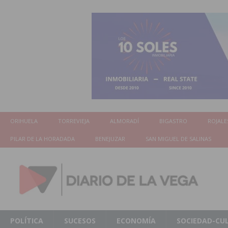
ORIHUELA
TORREVIEJA
ALMORADÍ
BIGASTRO
ROJALE
PILAR DE LA HORADADA
BENEJUZAR
SAN MIGUEL DE SALINAS
POLÍTICA
SUCESOS
ECONOMÍA
SOCIEDAD-CU