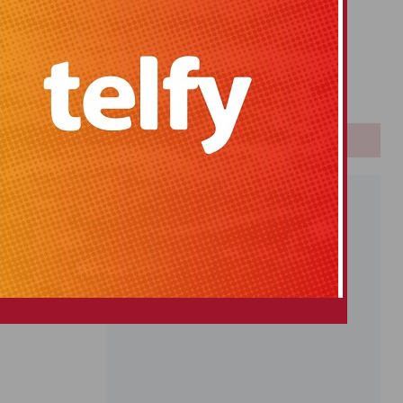
Primitiva
El Gordo
Euromillones
Loteria
Once
PUBLICIDAD