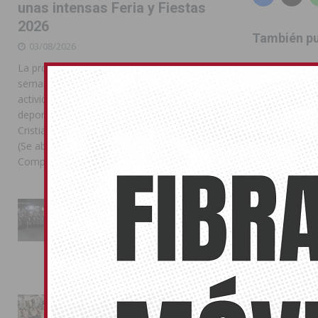
unas intensas Feria y Fiestas
2026
También pu
03/08/2026
La programación reunió durante más de una
No related pos
semana actos institucionales, conciertos,
actividades familiares, competiciones
GIMNA
deportivas y las celebraciones de Moros y
Cristianos Compártelo: Comparte en Facebook
(Se abre en una ventana nueva) Facebook
Compartir en
[...]
La Entrada Cristiana llena de
esplendor las calles de
Almoradí en una multitudinaria
jornada festera
02/08/2026
La magia de la Entrada Mora
conquista las calles de