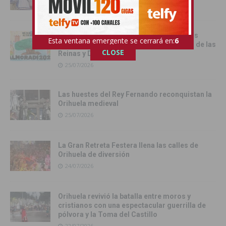
26/07/2026
Almoradí da el pistoletazo de salida a sus
Esta ventana emergente se cerrará en:
4
Feria y Fiestas 2026 con la proclamación de las
CLOSE
Reinas y Damas
25/07/2026
Las huestes del Rey Fernando reconquistan la
Orihuela medieval
25/07/2026
La Gran Retreta Festera llena las calles de
Orihuela de diversión
24/07/2026
Orihuela revivió la batalla entre moros y
cristianos con una espectacular guerrilla de
pólvora y la Toma del Castillo
22/07/2026