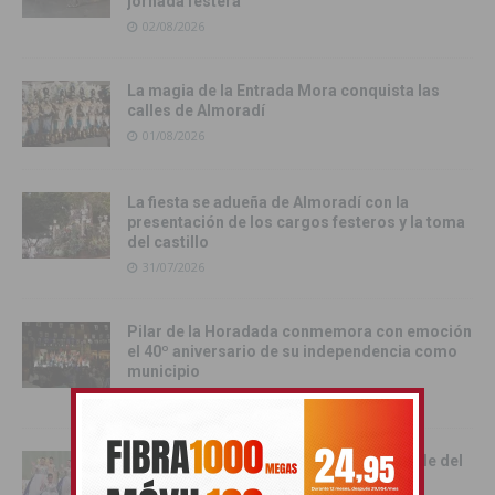
jornada festera
02/08/2026
La magia de la Entrada Mora conquista las
calles de Almoradí
01/08/2026
La fiesta se adueña de Almoradí con la
presentación de los cargos festeros y la toma
del castillo
31/07/2026
Pilar de la Horadada conmemora con emoción
el 40º aniversario de su independencia como
municipio
31/07/2026
Almoradí presume de raíces con el desfile del
Bando Huertano