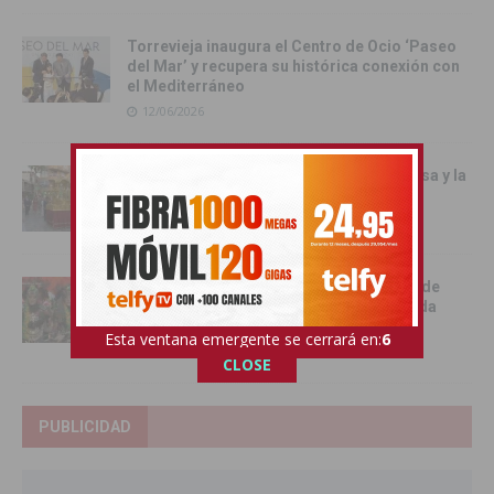
Torrevieja inaugura el Centro de Ocio ‘Paseo
del Mar’ y recupera su histórica conexión con
el Mediterráneo
12/06/2026
Pilar de la Horadada celebró la Santa Misa y la
Procesión del Corpus Christi 2026
11/06/2026
Benejúzar se vuelca con la gran Entrada de
Moros y Cristianos en una intensa jornada
festiva
Esta ventana emergente se cerrará en:
5
09/06/2026
CLOSE
PUBLICIDAD