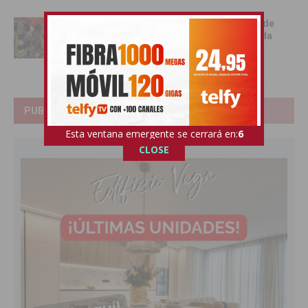
Benejúzar se vuelca con la gran Entrada de
Moros y Cristianos en una intensa jornada
festiva
09/06/2026
PUBLICIDAD
Esta ventana emergente se cerrará en:
4
CLOSE