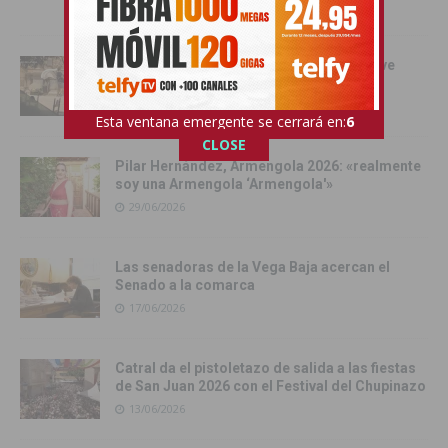
03/07/2026
Orihuela se convierte en escenario del live
action de Enredados de Disney
01/07/2026
Esta ventana emergente se cerrará en:
4
CLOSE
Pilar Hernández, Armengola 2026: «realmente
soy una Armengola ‘Armengola'»
29/06/2026
Las senadoras de la Vega Baja acercan el
Senado a la comarca
17/06/2026
Catral da el pistoletazo de salida a las fiestas
de San Juan 2026 con el Festival del Chupinazo
13/06/2026