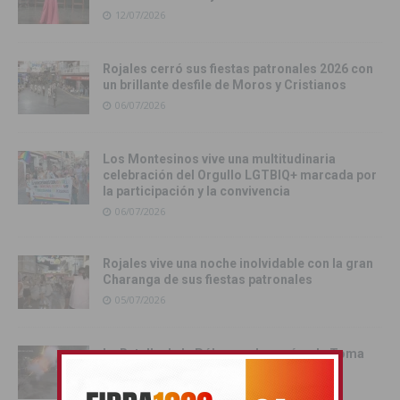
12/07/2026
Rojales cerró sus fiestas patronales 2026 con
un brillante desfile de Moros y Cristianos
06/07/2026
Los Montesinos vive una multitudinaria
celebración del Orgullo LGTBIQ+ marcada por
la participación y la convivencia
06/07/2026
Rojales vive una noche inolvidable con la gran
Charanga de sus fiestas patronales
05/07/2026
La Batalla de la Pólvora, el pregón y la Toma
del Castillo protagonizaron una intensa
jornada festiva en Rojales