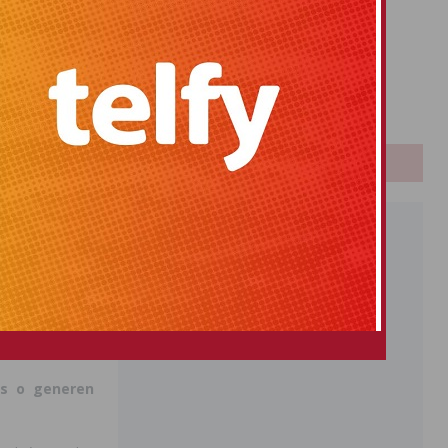
elevisión en
Primitiva
El Gordo
sobre todo
con
Euromillones
o.
Loteria
gilancia si los
Once
PUBLICIDAD
nencias
traer objetos
ros.
as o generen