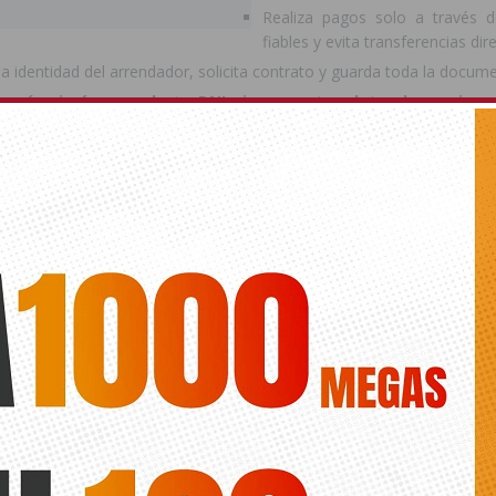
Realiza pagos solo a través d
fiables y evita transferencias dir
 la identidad del arrendador, solicita contrato y guarda toda la docum
envíes imágenes de tu DNI ni compartas datos bancarios
p
nea.
 de que tu documentación esté en regla antes de 
uede renovarse hasta 180 días antes de su caducidad.
porte
, hasta un año antes.
os documentos en vigor, podrías no poder embarcar, coger un tren o 
u vivienda
usencias prolongadas,
es fundamental que tu casa no dé sensa
iar en redes sociales que te vas de vacaciones.