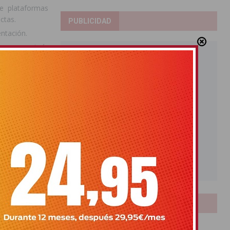
e plataformas
ectas.
PUBLICIDAD
entación.
or mensajería
viajar
alojarte en un
ción de estar
LOTERIAS
Bonoloto