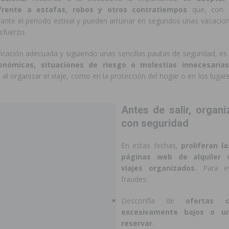
frente a estafas, robos y otros contratiempos
que, con f
urante el periodo estival y pueden arruinar en segundos unas vacaci
esfuerzo.
icación adecuada y siguiendo unas sencillas pautas de seguridad, es
onómicas, situaciones de riesgo o molestias innecesarias
l al organizar el viaje, como en la protección del hogar o en los luga
Antes de salir, organi
con seguridad
En estas fechas,
proliferan l
páginas web de alquiler 
viajes organizados.
Para ev
fraudes:
Desconfía de
ofertas 
excesivamente bajos o ur
reservar
.