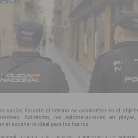
ara garantizar la seguridad y la continuidad educativa del alumnado del
e finales de 2026 tras superar los 78.000 espectadores
TORREVIEJA
clipse solar del 12 de agosto con protección homologada y a planificar
a sobre los recursos disponibles para las mujeres víctimas de violencia
s Fiestas Patronales en honor a la Virgen de la Salud y San Miguel
 la ORA en Orihuela ‘sin mejoras ni bonificaciones’
ORIHUELA
as vacías durante el verano se convierten en el objet
uros a la prevención de incendios en los municipios alicantinos, entre
adrones. Asimismo, l
as aglomeraciones en playas,
n el escenario ideal para los hurtos
ación con actividades abiertas a la comunidad en San Miguel de Salinas
Nacional
recuerda a la ciudadanía la importancia de
adoptar