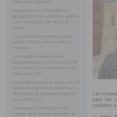
varios de la Vega Baja
[ 05/08/2026 ]
Orihuela ultima diferentes soluciones p
Vegavacaciones 2026 amplía su
programación con actividades abiertas
CEIP Virgen de la Puerta
ORIHUELA
a la comunidad en San Miguel de
[ 05/08/2026 ]
Torrevieja presenta su programación d
Salinas
[ 05/08/2026 ]
Sanidad Orihuela llama a observar el e
La Diputación de Alicante inyectará
más de 737.000 euros en Pilar de la
los desplazamientos
ORIHUELA
Horadada
[ 05/08/2026 ]
Orihuela acogerá una sesión informativ
San Miguel de Salinas abre las
inscripciones para el Concurso-Desfile
ORIHUELA
de Disfraces y Carrozas de las Fiestas
[ 06/08/2026 ]
Redován presenta la programación de su
Patronales 2026
Arcángel
REDOVÁN
La Escuela Municipal de Música de Los
Montesinos abrirá en septiembre el
[ 06/08/2026 ]
El PSOE denuncia una nueva prórroga de
último plazo de matriculación para el
Las viviend
[ 06/08/2026 ]
La Diputación destina dos millones de e
curso 2026-2027
para los l
ciudades so
ellos varios de la Vega Baja
COMARCA
Convocado el XXVII Concurso de
Carteles de las Fiestas Patronales de
[ 06/08/2026 ]
Vegavacaciones 2026 amplía su program
La
Policía 