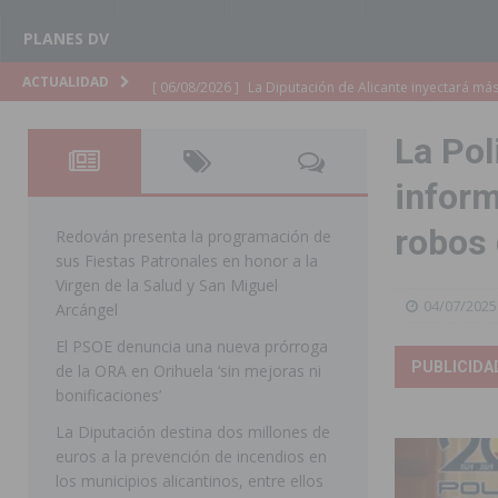
PLANES DV
[ 06/08/2026 ]
La Diputación de Alicante inyectará má
ACTUALIDAD
[ 06/08/2026 ]
San Miguel de Salinas abre las inscripc
La Pol
Patronales 2026
SAN MIGUEL DE SALINAS
inform
[ 06/08/2026 ]
La Escuela Municipal de Música de Los 
robos 
curso 2026-2027
MONTESINOS
Redován presenta la programación de
sus Fiestas Patronales en honor a la
[ 06/08/2026 ]
Convocado el XXVII Concurso de Cartele
Virgen de la Salud y San Miguel
04/07/2025
HORADADA
Arcángel
El PSOE denuncia una nueva prórroga
[ 06/08/2026 ]
Benejúzar vive el verano con una progr
PUBLICIDA
de la ORA en Orihuela ‘sin mejoras ni
BENEJUZAR
bonificaciones’
[ 06/08/2026 ]
Orihuela continúa mejorando los parques
La Diputación destina dos millones de
euros a la prevención de incendios en
pedanías
ORIHUELA
los municipios alicantinos, entre ellos
[ 06/08/2026 ]
El PP de Guardamar lleva al Pleno dos