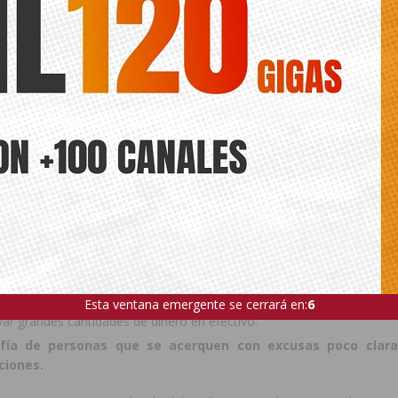
mar luces con temporizadores o encender una radio o t
s clave
.
 alguien de confianza que recoja el correo y vigile la vivienda, 
s en las puertas con pequeños plásticos o hilos de pegament
uertas y ventanas con llave y activar sistemas de alarma o video vi
a, la piscina o zonas concurridas, cuida tus perte
e lo ajeno aprovechan los descuidos y aglomeraciones para sus
iempre el
bolso o mochila cerrada y delante del cuerpo.
ejes tus pertenencias solas mientras te bañas.
as de vista tu móvil ni tu cartera, y guárdalos en los bolsillos delante
Esta ventana emergente se cerrará en:
4
evar grandes cantidades de dinero en efectivo.
fía de personas que se acerquen con excusas poco clar
ciones.