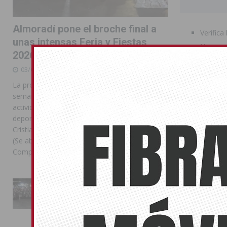
Almoradí pone el broche final a
Verifica
unas intensas Feria y Fiestas
Nunca 
2026
instantá
03/08/2026
Asegúrate
La programación reunió durante más de una
semana actos institucionales, conciertos,
El
DNI
p
actividades familiares, competiciones
El
Pasa
deportivas y las celebraciones de Moros y
Sin est
Cristianos Compártelo: Comparte en Facebook
hotel.
(Se abre en una ventana nueva) Facebook
Compartir en
[...]
Protege t
La Entrada Cristiana llena de
Durante las a
esplendor las calles de
vacía.
Almoradí en una multitudinaria
jornada festera
No anunc
02/08/2026