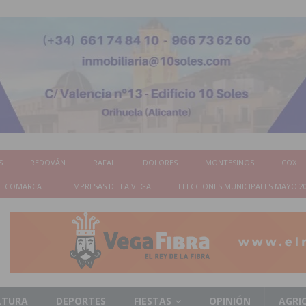
S
REDOVÁN
RAFAL
DOLORES
MONTESINOS
COX
COMARCA
EMPRESAS DE LA VEGA
ELECCIONES MUNICIPALES MAYO 2
LTURA
DEPORTES
FIESTAS
OPINIÓN
AGRI