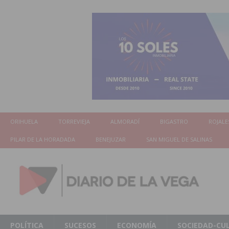
ORIHUELA
TORREVIEJA
ALMORADÍ
BIGASTRO
ROJALE
PILAR DE LA HORADADA
BENEJUZAR
SAN MIGUEL DE SALINAS
POLÍTICA
SUCESOS
ECONOMÍA
SOCIEDAD-CU