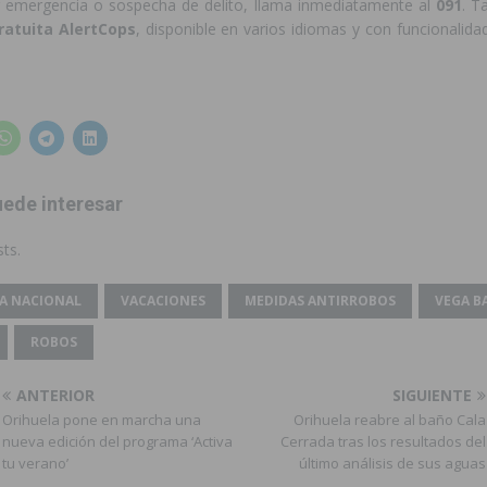
r emergencia o sospecha de delito, llama inmediatamente al
091
. T
ratuita AlertCops
, disponible en varios idiomas y con funcionalida
ede interesar
ts.
ÍA NACIONAL
VACACIONES
MEDIDAS ANTIRROBOS
VEGA B
ROBOS
ANTERIOR
SIGUIENTE
Orihuela pone en marcha una
Orihuela reabre al baño Cala
nueva edición del programa ‘Activa
Cerrada tras los resultados del
tu verano’
último análisis de sus aguas