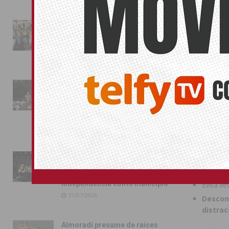
Progra
horario
La magia de la Entrada Mora
Pedir a
conquista las calles de
marcaje
Almoradí
Cerrar p
01/08/2026
tienes.
La fiesta se adueña de
En la play
Almoradí con la presentación
de los cargos festeros y la
Los amigos d
toma del castillo
personales.
31/07/2026
Lleva s
Pilar de la Horadada
Nunca d
conmemora con emoción el
No pierd
40º aniversario de su
independencia como municipio
Evita ll
31/07/2026
Descon
distrac
Almoradí presume de raíces