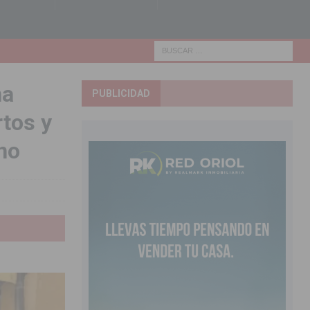
ña
PUBLICIDAD
rtos y
no