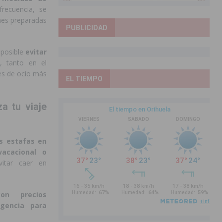
recuencia, se
ones preparadas
PUBLICIDAD
 posible
evitar
, tanto en el
res de ocio más
EL TIEMPO
za tu viaje
as estafas en
vacacional o
itar caer en
con precios
gencia para