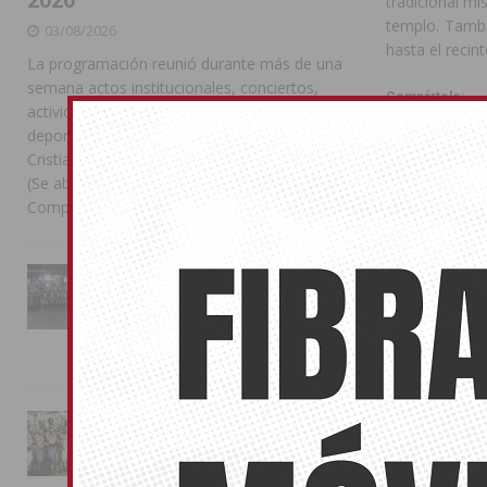
tradicional mi
templo. Tambi
03/08/2026
hasta el recinto
La programación reunió durante más de una
semana actos institucionales, conciertos,
Compártelo:
actividades familiares, competiciones
deportivas y las celebraciones de Moros y
Cristianos Compártelo: Comparte en Facebook
(Se abre en una ventana nueva) Facebook
También pu
Compartir en
[...]
No related pos
La Entrada Cristiana llena de
esplendor las calles de
Almoradí en una multitudinaria
jornada festera
02/08/2026
La magia de la Entrada Mora
conquista las calles de
Almoradí
ANTERIOR
01/08/2026