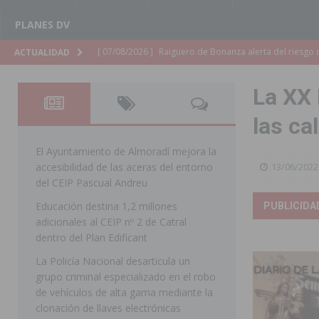
PLANES DV
[ 07/08/2026 ]
Raiguero de Bonanza alerta del riesgo 
ACTUALIDAD
ORIHUELA
La XX 
[ 07/08/2026 ]
La Generalitat impulsa el desdoblamien
las ca
[ 07/08/2026 ]
Benferri ya se prepara para dar comien
[ 07/08/2026 ]
Bigastro se viste de gala para la coron
El Ayuntamiento de Almoradí mejora la
accesibilidad de las aceras del entorno
13/06/2022
[ 07/08/2026 ]
Rojales clausura con éxito las Fiestas
del CEIP Pascual Andreu
[ 06/08/2026 ]
Redován presenta la programación de su
Educación destina 1,2 millones
PUBLICIDA
adicionales al CEIP nº 2 de Catral
Arcángel
REDOVÁN
dentro del Plan Edificant
[ 06/08/2026 ]
El PSOE denuncia una nueva prórroga de
La Policía Nacional desarticula un
[ 06/08/2026 ]
La Diputación destina dos millones de e
grupo criminal especializado en el robo
de vehículos de alta gama mediante la
ellos varios de la Vega Baja
COMARCA
clonación de llaves electrónicas
[ 06/08/2026 ]
Vegavacaciones 2026 amplía su program