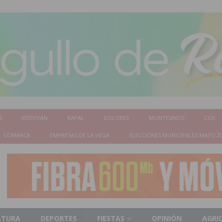
S
REDOVÁN
RAFAL
DOLORES
MONTESINOS
COX
COMARCA
EMPRESAS DE LA VEGA
ELECCIONES MUNICIPALES MAYO 2
LTURA
DEPORTES
FIESTAS
OPINIÓN
AGRI