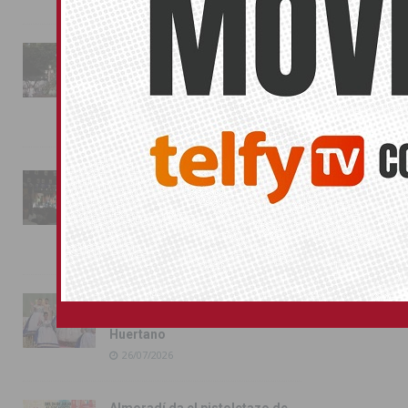
Catral vuelve 
esperado
La fiesta se adueña de
Almoradí con la presentación
de los cargos festeros y la
toma del castillo
31/07/2026
Pilar de la Horadada
conmemora con emoción el
40º aniversario de su
independencia como municipio
31/07/2026
Almoradí presume de raíces
con el desfile del Bando
Huertano
26/07/2026
Almoradí da el pistoletazo de