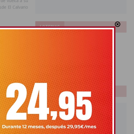
 de vuelta a su
sde El Calvario
LOTERIAS
Bonoloto
Primitiva
El Gordo
Euromillones
Loteria
Once
PUBLICIDAD