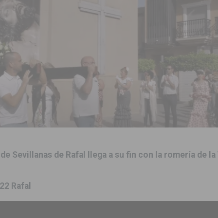
s de 737.000 euros en Pilar de la Horadada
PILAR DE LA HORADADA
iones para el Concurso-Desfile de Disfraces y Carrozas de las Fiestas
accesibilidad de las aceras del entorno del CEIP Pascual Andreu
es al CEIP nº 2 de Catral dentro del Plan Edificant
COMARCA
o criminal especializado en el robo de vehículos de alta gama mediante la
de Sevillanas de Rafal llega a su fin con la romería de la
ontratación de 55 personas desempleadas a través de seis programas
22 Rafal