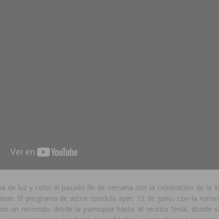
ba de luz y color el pasado fin de semana con la celebración de la X
lanas. El programa de actos concluía ayer, 12 de junio, con la romer
on un recorrido desde la parroquia hasta el recinto ferial, donde s