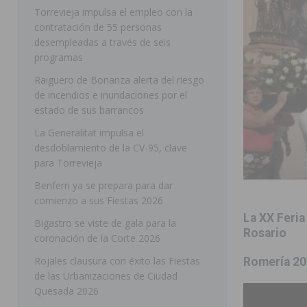
Torrevieja impulsa el empleo con la
SAN MIGUEL DE SALINAS
contratación de 55 personas
desempleadas a través de seis
[ 06/08/2026 ]
La Diputación de Alicante inyectará má
programas
[ 06/08/2026 ]
San Miguel de Salinas abre las inscripc
Raiguero de Bonanza alerta del riesgo
Patronales 2026
SAN MIGUEL DE SALINAS
de incendios e inundaciones por el
estado de sus barrancos
[ 07/08/2026 ]
El Ayuntamiento de Almoradí mejora la 
La Generalitat impulsa el
ALMORADÍ
desdoblamiento de la CV-95, clave
para Torrevieja
[ 07/08/2026 ]
Educación destina 1,2 millones adicional
Benferri ya se prepara para dar
[ 07/08/2026 ]
La Policía Nacional desarticula un grup
comienzo a sus Fiestas 2026
clonación de llaves electrónicas
ORIHUELA
La XX Feria 
Bigastro se viste de gala para la
[ 07/08/2026 ]
Torrevieja impulsa el empleo con la c
Rosario
coronación de la Corte 2026
TORREVIEJA
Rojales clausura con éxito las Fiestas
Romería 20
de las Urbanizaciones de Ciudad
Quesada 2026