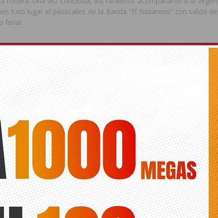
sa rociera. Una vez concluida, los rafaleños acompañaron a la virgen
én tuvo lugar el pasacalles de la Banda “El Nazareno” con salida de
 ferial.
ede interesar
ts.
SIGUIENTE
El Orihuela CF sigue apuntalando
el mediocampo