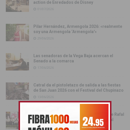
action de Enredados de Disney
01/07/2026
Pilar Hernández, Armengola 2026: «realmente
soy una Armengola ‘Armengola'»
29/06/2026
Las senadoras de la Vega Baja acercan el
Senado a la comarca
17/06/2026
Catral da el pistoletazo de salida a las fiestas
de San Juan 2026 con el Festival del Chupinazo
13/06/2026
Rafal celebra la tercera edición del Día de Rafal
con historia, cultura y convivencia vecinal
13/06/2026